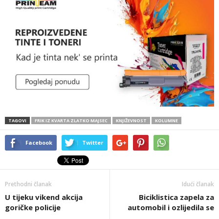
TAGOVI
FRIK IZ KVARTA ZLATKO MAJSEC
KNJIŽEVNOST
KOLUMNE
Facebook
Twitter
Prethodni članak
Idući članak
U tijeku vikend akcija
Biciklistica zapela za
goričke policije
automobil i ozlijedila se