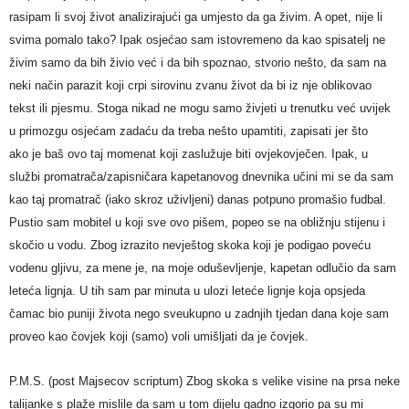
rasipam li svoj život analizirajući ga umjesto da ga živim. A opet, nije li
svima pomalo tako? Ipak osjećao sam istovremeno da kao spisatelj ne
živim samo da bih živio već i da bih spoznao, stvorio nešto, da sam na
neki način parazit koji crpi sirovinu zvanu život da bi iz nje oblikovao
tekst ili pjesmu. Stoga nikad ne mogu samo živjeti u trenutku već uvijek
u primozgu osjećam zadaću da treba nešto upamtiti, zapisati jer što
ako je baš ovo taj momenat koji zaslužuje biti ovjekovječen. Ipak, u
službi promatrača/zapisničara kapetanovog dnevnika učini mi se da sam
kao taj promatrač (iako skroz uživljeni) danas potpuno promašio fudbal.
Pustio sam mobitel u koji sve ovo pišem, popeo se na obližnju stijenu i
skočio u vodu. Zbog izrazito nevještog skoka koji je podigao poveću
vodenu gljivu, za mene je, na moje oduševljenje, kapetan odlučio da sam
leteća lignja. U tih sam par minuta u ulozi leteće lignje koja opsjeda
čamac bio puniji života nego sveukupno u zadnjih tjedan dana koje sam
proveo kao čovjek koji (samo) voli umišljati da je čovjek.
P.M.S. (post Majsecov scriptum) Zbog skoka s velike visine na prsa neke
talijanke s plaže mislile da sam u tom dijelu gadno izgorio pa su mi