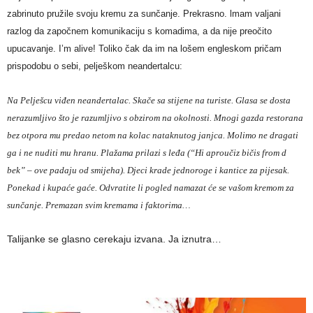
zabrinuto pružile svoju kremu za sunčanje. Prekrasno. lmam valjani
razlog da započnem komunikaciju s komadima, a da nije preočito
upucavanje. I’m alive! Toliko čak da im na lošem engleskom pričam
prispodobu o sebi, pelješkom neandertalcu:
Na Pelješcu viđen neandertalac. Skače sa stijene na turiste. Glasa se dosta
nerazumljivo što je razumljivo s obzirom na okolnosti. Mnogi gazda restorana
bez otpora mu predao netom na kolac nataknutog janjca. Molimo ne dragati
ga i ne nuditi mu hranu. Plažama prilazi s leđa (“Hi aproučiz bičis from d
bek” – ove padaju od smijeha). Djeci krade jednoroge i kantice za pijesak.
Ponekad i kupaće gaće. Odvratite li pogled namazat će se vašom kremom za
sunčanje. Premazan svim kremama i faktorima…
Talijanke se glasno cerekaju izvana. Ja iznutra…