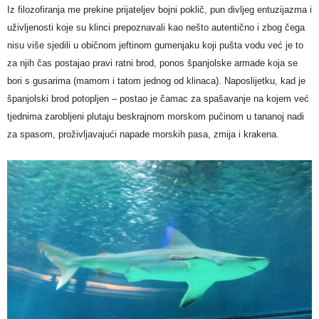
Iz filozofiranja me prekine prijateljev bojni poklič, pun divljeg entuzijazma i
uživljenosti koje su klinci prepoznavali kao nešto autentično i zbog čega
nisu više sjedili u običnom jeftinom gumenjaku koji pušta vodu već je to
za njih čas postajao pravi ratni brod, ponos španjolske armade koja se
bori s gusarima (mamom i tatom jednog od klinaca). Naposlijetku, kad je
španjolski brod potopljen – postao je čamac za spašavanje na kojem već
tjednima zarobljeni plutaju beskrajnom morskom pučinom u tananoj nadi
za spasom, proživljavajući napade morskih pasa, zmija i krakena.