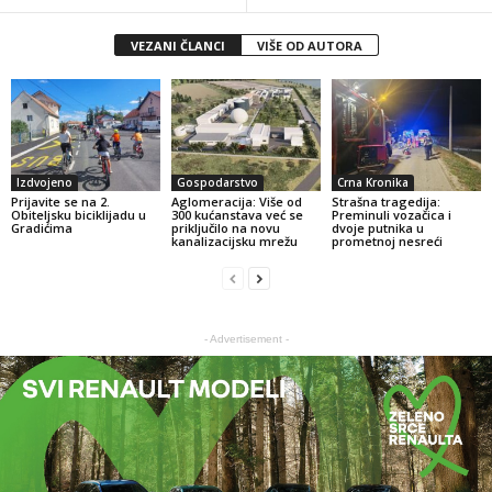
VEZANI ČLANCI
VIŠE OD AUTORA
Izdvojeno
Gospodarstvo
Crna Kronika
Prijavite se na 2.
Aglomeracija: Više od
Strašna tragedija:
Obiteljsku biciklijadu u
300 kućanstava već se
Preminuli vozačica i
Gradićima
priključilo na novu
dvoje putnika u
kanalizacijsku mrežu
prometnoj nesreći
- Advertisement -