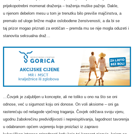
prijekopotrebni momenat draženja – traženja muške pažnje. Dakle,
u njenom debelom mesu u tom je trenutku bilo previše majčinstva, a
premalo od uloge brižne majke oslobođene ženstvenosti, a da bi se
taj prizor mogao priznati za erotičan – premda mu se nije mogla oduzeti i
stanovita seksualna draž…
…Čovjek je zaljubljen u koncepte, ali ne toliko u ono na što se oni
odnose, već u sigurnost koju oni donose. On voli aksiome – oni ga
rasterećuju od nelagode vječnog traganja. Čovjek održava svoju vjeru,
ugodnu žabokrečinu predvidljivosti i nepreispitivanja, lagodnost tavorenja
u odabranom općem uvjerenju koje proizlazi iz zapravo