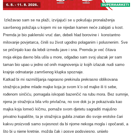
Izležavao sam se na plaži, izvijajući se u pokušaju pronalaženja
savršenog položaja u kojem mi se nijedan kamen neće zabijati u kost.
Premda je bio paklenski vruć dan, debeli hlad borovine i konstantno
milovanje povjetarca, činili su život ugodno polaganim i polusnenim. Sve
se pričinjalo kao da lebdi između jave i sna. Premda je već čitava
moja ekipa davno bila ušla u more, odgađao sam svoj ulazak jer sam
taman bio upao u jedno od onih magnovenja iz kojih izlazak nudi samo
krajnje odmatanje zamršenog klupka spoznaje.
Katkad bi mi razmišljanja naprasno prekinula prekrasno oblikovana
stražnjica jedne mlade majke koja je svom k’o od majke ili ti sebe,
rođenom sinčiću, pomagala iskopati bazenčić na rubu mora. Bez sumnje,
njena je stražnjica bila vrlo privlačna, no sve dok ju je pokazivala kao
majka koja lomeći kičmu, pomaže svom djetetu sagraditi majušno
privatno kupalište, ta je stražnjica gubila znatan dio svoje erotske čari
kakvu proizvodi samo svjesnost da bi njome nekoga mogla i opočarati, a
što bi u njene kretnje, možda čak i posve podsvjesno, unijelo