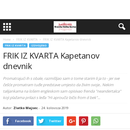
Home
FRIK IZ KVARTA
FRIK IZ KVARTA Kapetanov dnevnik
FRIK IZ KVARTA
IZDVOJENO
FRIK IZ KVARTA Kapetanov
dnevnik
Promatrajući ih s obale, razmišljao sam o tome starim li ja to - jer sve
češće promatram tuđe predstave umjesto da živim svoje.. Nekim
talijankama na lošem engleskom sam opisivao frenda "neandertalca"
koji plažama prilazi s leđa "Hi aproučiz bičis from d bek"...
Autor:
Zlatko Majsec
-
24. kolovoza 2019
Facebook
Twitter