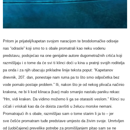
Pritom je prijatelj/kapetan svojom naracijom te brodolomačke odiseje
nas “odrasle” koji smo to s obale promatrali kao neku vodenu
predstavu, podsjećao na one genijalne autore dugometražnih crtića koji
razmišljaju i o tome da će svi ti klinci doći u kina u pratnji svojih roditelja
pa onda i za njih ubacuju prikladne linije teksta poput: “Kapetanov
dnevnik, 207. dan, ponestaje nam ruma pa to što smo odpočetka bez
vode pomalo postaje problem.” Ili, nakon što je od nekog plivača načinio
krakena, ne bi li kod klinaca (kao) malo smanjio nastalu paniku rekao:
“Hm, vidi kraken. Da vidimo možemo li ga se otarasiti veslom.” Klinci su
cičali i vriskali kao da će doista završiti u želucu morske nemani.
Promatrajući ih s obale, razmišljao sam o tome starim li ja to – jer
sve češće promatram tuđe predstave umjesto da živim svoje. Umrtvljen
od (uobičajene) prevelike potrebe za promišljanjem pitao sam se ne