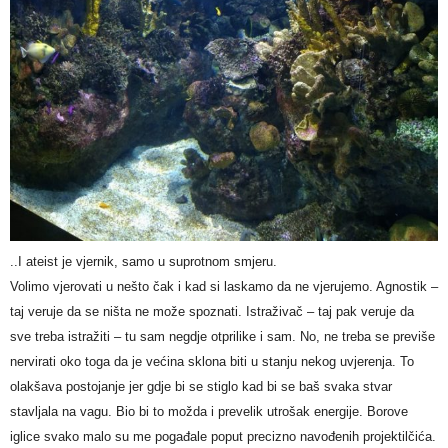
..I ateist je vjernik, samo u suprotnom smjeru.
Volimo vjerovati u nešto čak i kad si laskamo da ne vjerujemo. Agnostik –
taj veruje da se ništa ne može spoznati. Istraživač – taj pak veruje da
sve treba istražiti – tu sam negdje otprilike i sam. No, ne treba se previše
nervirati oko toga da je većina sklona biti u stanju nekog uvjerenja. To
olakšava postojanje jer gdje bi se stiglo kad bi se baš svaka stvar
stavljala na vagu. Bio bi to možda i prevelik utrošak energije. Borove
iglice svako malo su me pogađale poput precizno navođenih projektilčića.