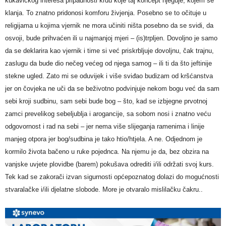
kukavičkog interesa pripadnosti krdu koje taj koncept njeguje, kojem se
klanja. To znatno pridonosi komforu živjenja. Posebno se to očituje u
religijama u kojima vjernik ne mora učiniti ništa posebno da se svidi, da
osvoji, bude prihvaćen ili u najmanjoj mjeri – (is)trpljen. Dovoljno je samo
da se deklarira kao vjernik i time si već priskrbljuje dovoljnu, čak trajnu,
zaslugu da bude dio nečeg većeg od njega samog – ili ti da što jeftinije
stekne ugled. Zato mi se oduvijek i više sviđao budizam od kršćanstva
jer on čovjeka ne uči da se beživotno podvinjuje nekom bogu već da sam
sebi kroji sudbinu, sam sebi bude bog – što, kad se izbjegne prvotnoj
zamci prevelikog sebeljublja i arogancije, sa sobom nosi i znatno veću
odgovornost i rad na sebi – jer nema više slijeganja ramenima i linije
manjeg otpora jer bog/sudbina je tako htio/htjela. A ne. Odjednom je
kormilo života bačeno u ruke pojednca. Na njemu je da, bez obzira na
vanjske uvjete plovidbe (barem) pokušava odrediti i/ili održati svoj kurs.
Tek kad se zakorači izvan sigurnosti općepoznatog dolazi do mogućnosti
stvaralačke i/ili djelatne slobode. More je otvaralo mislilačku čakru..