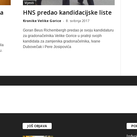
Vijesti
la
HNS predao kandidacijske liste
Kronike Velike Gorice
-
8. svibnja 2017
Goran Beus Richembergh predao je svoju kandidaturu
za gradonačelnika Velike Gorice u pratnji svojih
kandidata za zamjenika gradonačelnika, Ivane
ila
Dubovečak i Pere Josipovića
u.
JOŠ OBJAVA
PO
Izdvo