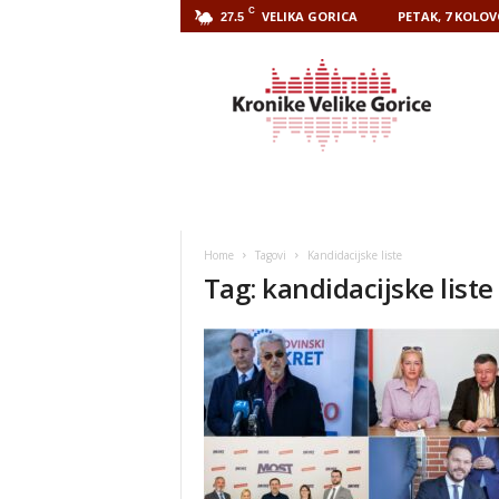
C
VELIKA GORICA
PETAK, 7 KOLOV
27.5
Kronike
Velike
Gorice
Home
Tagovi
Kandidacijske liste
Tag: kandidacijske liste