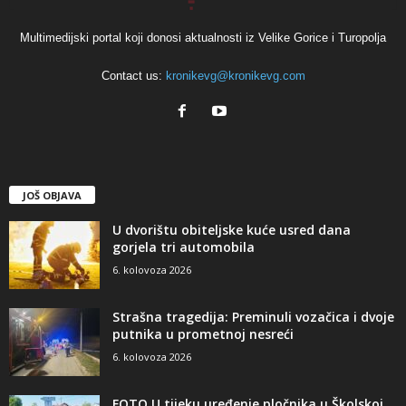
Multimedijski portal koji donosi aktualnosti iz Velike Gorice i Turopolja
Contact us:
kronikevg@kronikevg.com
JOŠ OBJAVA
U dvorištu obiteljske kuće usred dana
gorjela tri automobila
6. kolovoza 2026
Strašna tragedija: Preminuli vozačica i dvoje
putnika u prometnoj nesreći
6. kolovoza 2026
FOTO U tijeku uređenje pločnika u Školskoj