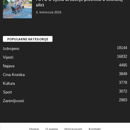
ulici
6. kolovoza 2026
POPULARNE KATEGORIJE
18144
Izdvojeno
16832
Vijesti
4495
Najave
3849
Crna Kronika
3778
Kultura
3072
Sport
2983
Zanimljivosti
Home
O nama
Impressum
Kontakt