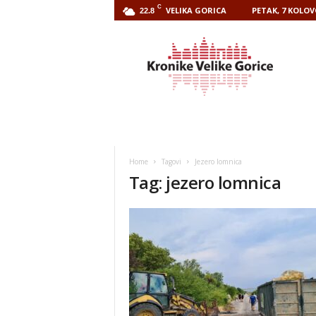
C
VELIKA GORICA
PETAK, 7 KOLOV
22.8
Kronike
Velike
Gorice
Home
Tagovi
Jezero lomnica
Tag: jezero lomnica