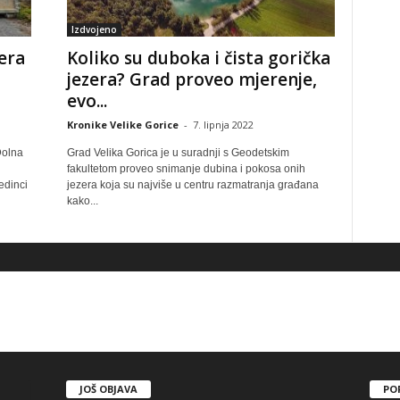
Izdvojeno
zera
Koliko su duboka i čista gorička
jezera? Grad proveo mjerenje,
evo...
Kronike Velike Gorice
-
7. lipnja 2022
Dolna
Grad Velika Gorica je u suradnji s Geodetskim
fakultetom proveo snimanje dubina i pokosa onih
edinci
jezera koja su najviše u centru razmatranja građana
kako...
JOŠ OBJAVA
PO