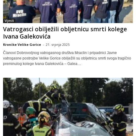
Vijesti
Vatrogasci obilježili obljetnicu smrti kolege
Ivana Galekovića
Kronike Velike Gorice
-
21. srpnja 2025
Članovi Dobrovoljnog vatrogasnog društva Mraclin i pripadnici Javne
vatrogasne postrojbe Velike Gorice obilježili su obljetnicu smrti svoga tragično
preminulog kolege Ivana Galekovića – Galea....