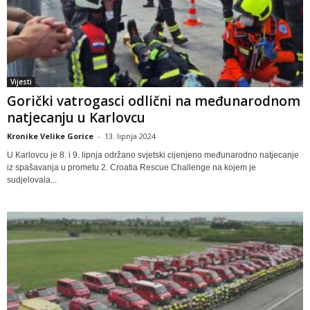
Vijesti
Gorički vatrogasci odlični na međunarodnom
natjecanju u Karlovcu
Kronike Velike Gorice
-
13. lipnja 2024
U Karlovcu je 8. i 9. lipnja održano svjetski cijenjeno međunarodno natjecanje
iz spašavanja u prometu 2. Croatia Rescue Challenge na kojem je
sudjelovala...