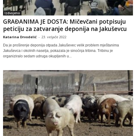
Izdvojeno
GRAĐANIMA JE DOSTA: Mičevčani potpisuju
peticiju za zatvaranje deponija na Jakuševcu
Katarina Drvodelić
-
23. veljače 2022
Da je proširenje deponija otpada Jakuševec velik problem mještanima
Jakuševca i okolnih naselja, pokazala je sinoćnja tribina. Tribinu je
organiziralo sedam udruga okupljenih u...