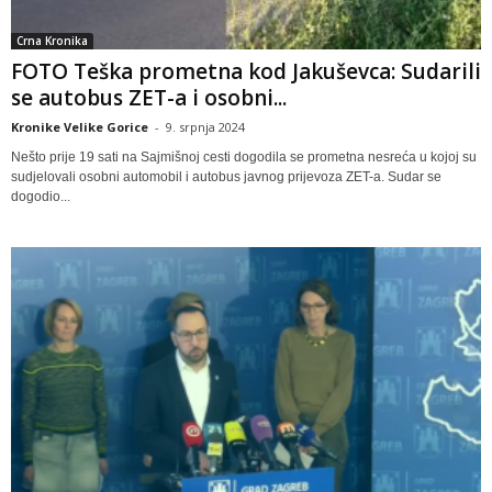
Crna Kronika
FOTO Teška prometna kod Jakuševca: Sudarili
se autobus ZET-a i osobni...
Kronike Velike Gorice
-
9. srpnja 2024
Nešto prije 19 sati na Sajmišnoj cesti dogodila se prometna nesreća u kojoj su
sudjelovali osobni automobil i autobus javnog prijevoza ZET-a. Sudar se
dogodio...