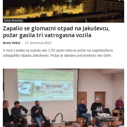
Crna Kronika
Zapalio se glomazni otpad na Jakuševcu,
požar gasila tri vatrogasna vozila
Ante Vekić
-
27. kolovoza 2023
U noći s petka na subotu oko 1:20 ujutro izbio je požar na zagrebačkom
odlagalištu otpada Jakuševec. Požar je stavljen pod kontrolu oko četiri...