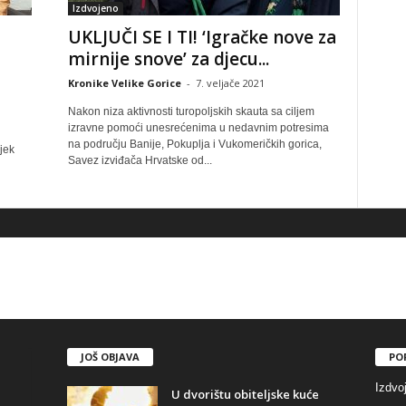
Izdvojeno
UKLJUČI SE I TI! ‘Igračke nove za
mirnije snove’ za djecu...
Kronike Velike Gorice
-
7. veljače 2021
Nakon niza aktivnosti turopoljskih skauta sa ciljem
izravne pomoći unesrećenima u nedavnim potresima
na području Banije, Pokuplja i Vukomeričkih gorica,
jek
Savez izviđača Hrvatske od...
JOŠ OBJAVA
PO
Izdvo
U dvorištu obiteljske kuće