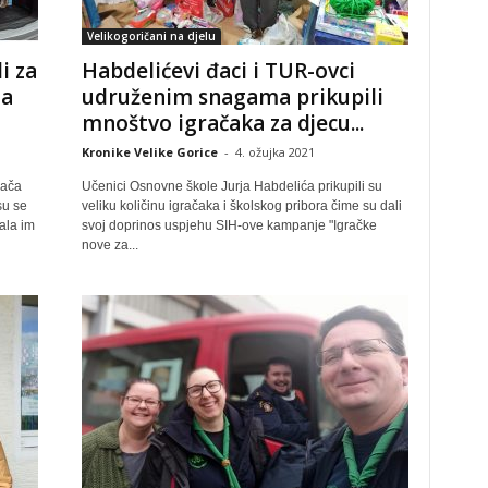
Velikogoričani na djelu
i za
Habdelićevi đaci i TUR-ovci
za
udruženim snagama prikupili
mnoštvo igračaka za djecu...
Kronike Velike Gorice
-
4. ožujka 2021
đača
Učenici Osnovne škole Jurja Habdelića prikupili su
su se
veliku količinu igračaka i školskog pribora čime su dali
vala im
svoj doprinos uspjehu SIH-ove kampanje "Igračke
nove za...