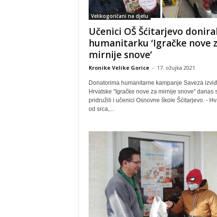
Velikogoričani na djelu
Učenici OŠ Šćitarjevo doniral
humanitarku ‘Igračke nove 
mirnije snove’
Kronike Velike Gorice
-
17. ožujka 2021
Donatorima humanitarne kampanje Saveza izvi
Hrvatske "Igračke nove za mirnije snove" danas 
pridružili i učenici Osnovne škole Šćitarjevo. - H
od srca,...