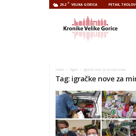
C
VELIKA GORICA
PETAK, 7 KOLOV
26.2
Kronike
Velike
Gorice
Home
Tagovi
Igračke nove za mirnije snove
Tag: igračke nove za mi