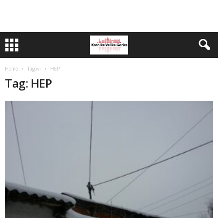
Home
Tagovi
HEP
Tag: HEP