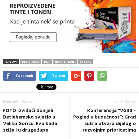
TAGOVI
BEZ STRUJE
HEP
NEMA STRUJE
STRUJA
Facebook
Twitter
Prethodni članak
Idući članak
FOTO Izviđači donijeli
Konferencija “VG30 –
Betlehemsko svjetlo u
Pogled u budućnost”: Grad
Veliku Goricu: Evo kada
sutra otvara dijalog o
stiže i u druge župe
razvojnim prioritetima