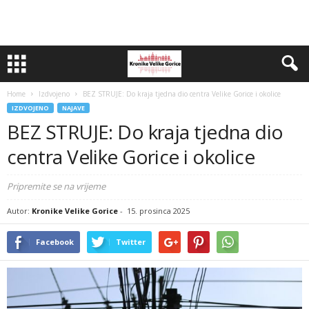
Home
Izdvojeno
BEZ STRUJE: Do kraja tjedna dio centra Velike Gorice i okolice
IZDVOJENO
NAJAVE
BEZ STRUJE: Do kraja tjedna dio
centra Velike Gorice i okolice
Pripremite se na vrijeme
Autor:
Kronike Velike Gorice
-
15. prosinca 2025
Facebook
Twitter