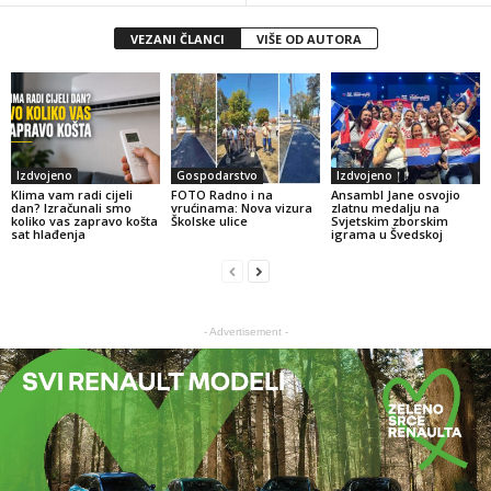
VEZANI ČLANCI
VIŠE OD AUTORA
Izdvojeno
Gospodarstvo
Izdvojeno
Klima vam radi cijeli
FOTO Radno i na
Ansambl Jane osvojio
dan? Izračunali smo
vrućinama: Nova vizura
zlatnu medalju na
koliko vas zapravo košta
Školske ulice
Svjetskim zborskim
sat hlađenja
igrama u Švedskoj
- Advertisement -