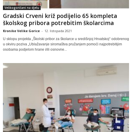
Velikogoričani na djelu
Gradski Crveni križ podijelio 65 kompleta
školskog pribora potrebitim školarcima
Kronike Velike Gorice
-
12. listopada 2021
U sklopu projekta „Školski pribor za školarce u središnjoj Hrvatskoj“ odobrenog
u okviru poziva „Ublažavanje siromaštva pružanjem pomoći najpotrebitijim
osobama podjelom hrane i/ili osnovne...