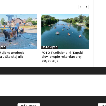
JEST
FOTO VIJEST
 tijeku uređenje
FOTO Tradicionalni “Kupski
a u Školskoj ulici
plov” okupio rekordan broj
posjetitelja
JOŠ OBJAVA
PO