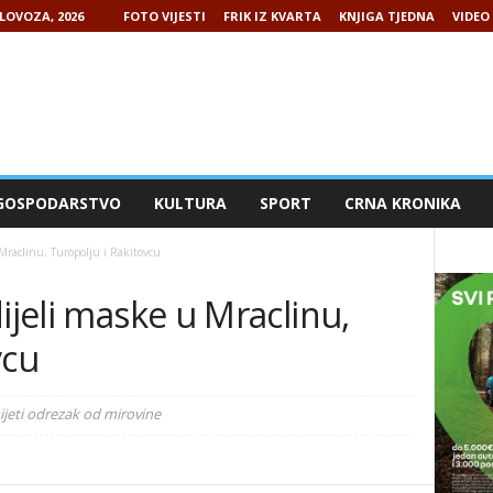
LOVOZA, 2026
FOTO VIJESTI
FRIK IZ KVARTA
KNJIGA TJEDNA
VIDEO 
GOSPODARSTVO
KULTURA
SPORT
CRNA KRONIKA
Mraclinu, Turopolju i Rakitovcu
ijeli maske u Mraclinu,
vcu
ijeti odrezak od mirovine