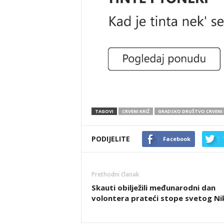
TAGOVI
CRVENI KRIŽ
GRADSKO DRUŠTVO CRVENI K
PODIJELITE
Facebook
Prethodni članak
Skauti obilježili međunarodni dan
volontera prateći stope svetog Ni