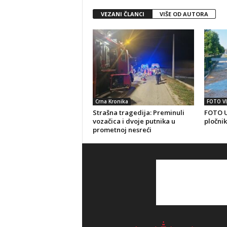
VEZANI ČLANCI
VIŠE OD AUTORA
Crna Kronika
FOTO VI
Strašna tragedija: Preminuli
FOTO U
vozačica i dvoje putnika u
pločnik
prometnoj nesreći