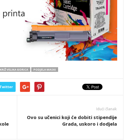
RIŽ VELIKA GORICA
PODJELA MASKI
Twitter
Idući članak
Ovo su učenici koji će dobiti stipendije
kole
Grada, uskoro i dodjela