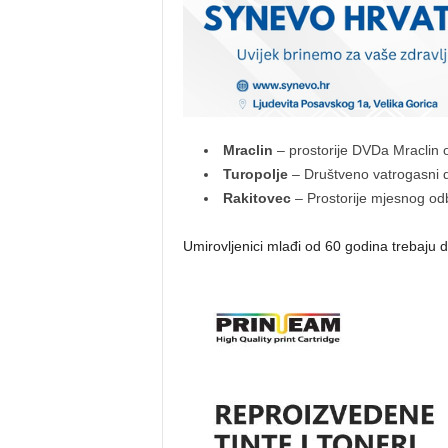
Mraclin
– prostorije DVDa Mraclin o
Turopolje
– Društveno vatrogasni d
Rakitovec
– Prostorije mjesnog od
Umirovljenici mlađi od 60 godina trebaju d