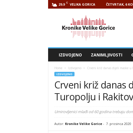
C
VELIKA GORICA
ČETVRTAK, 6 KO
29.9
Kronike
Velike
Gorice
IZDVOJENO
ZANIMLJIVOSTI
Home
Izdvojeno
Crveni križ danas dijeli maske u 
IZDVOJENO
Crveni križ danas d
Turopolju i Rakito
Umirovljenici mlađi od 60 godina trebaju don
Autor:
Kronike Velike Gorice
-
7. prosinca 2020