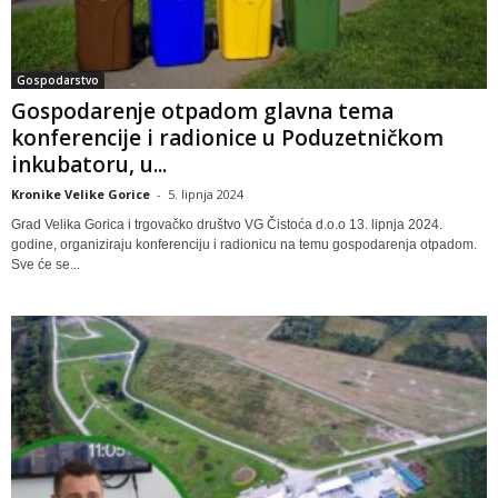
Gospodarstvo
Gospodarenje otpadom glavna tema
konferencije i radionice u Poduzetničkom
inkubatoru, u...
Kronike Velike Gorice
-
5. lipnja 2024
Grad Velika Gorica i trgovačko društvo VG Čistoća d.o.o 13. lipnja 2024.
godine, organiziraju konferenciju i radionicu na temu gospodarenja otpadom.
Sve će se...