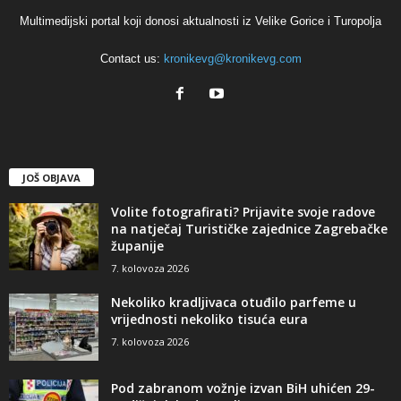
Multimedijski portal koji donosi aktualnosti iz Velike Gorice i Turopolja
Contact us:
kronikevg@kronikevg.com
JOŠ OBJAVA
Volite fotografirati? Prijavite svoje radove
na natječaj Turističke zajednice Zagrebačke
županije
7. kolovoza 2026
Nekoliko kradljivaca otuđilo parfeme u
vrijednosti nekoliko tisuća eura
7. kolovoza 2026
Pod zabranom vožnje izvan BiH uhićen 29-