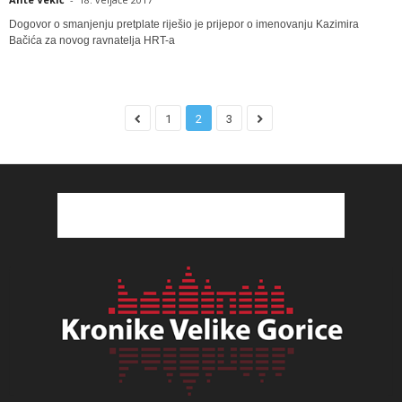
Dogovor o smanjenju pretplate riješio je prijepor o imenovanju Kazimira
Bačića za novog ravnatelja HRT-a
1
2
3