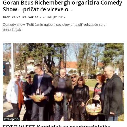
Goran Beus Richembergh organizira Comedy
Show – pričat će viceve o...
Kronike Velike Gorice
-
25. ožujka 2017
Comedy show "Političar je najbolji čovjekov prijatelj" održat će se u
ponedjeljak
Izdvojeno
FOTO VIJEST Kandidat za gradonačelnika