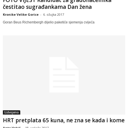
čestitao sugrađankama Dan žena
Kronike Velike Gorice
-
6. ožujka 2017
Goran Beus Richembergh dijelio paketiće sjemenja cvijeća
Izdvojeno
HRT pretplata 65 kuna, ne zna se kada i kome
Ante Vekić
-
18. veljače 2017