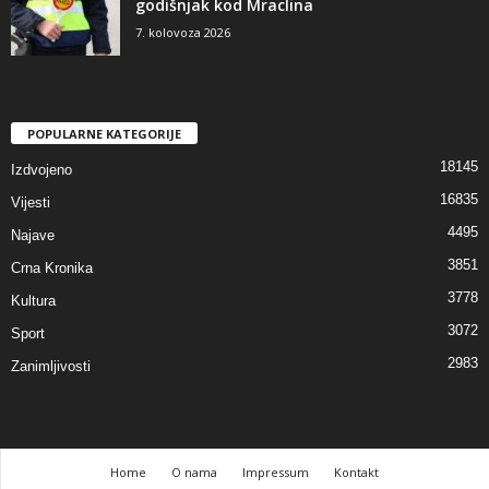
godišnjak kod Mraclina
7. kolovoza 2026
POPULARNE KATEGORIJE
18145
Izdvojeno
16835
Vijesti
4495
Najave
3851
Crna Kronika
3778
Kultura
3072
Sport
2983
Zanimljivosti
Home
O nama
Impressum
Kontakt