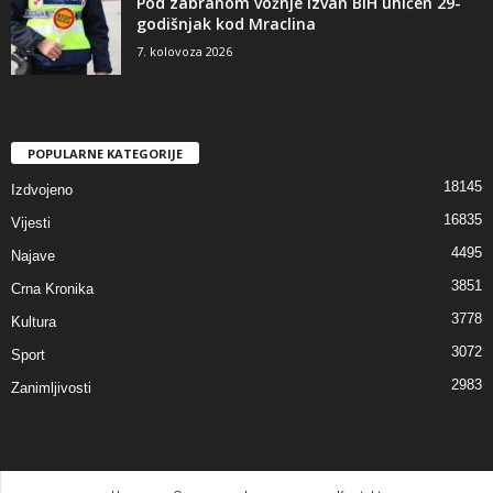
Pod zabranom vožnje izvan BiH uhićen 29-
godišnjak kod Mraclina
7. kolovoza 2026
POPULARNE KATEGORIJE
18145
Izdvojeno
16835
Vijesti
4495
Najave
3851
Crna Kronika
3778
Kultura
3072
Sport
2983
Zanimljivosti