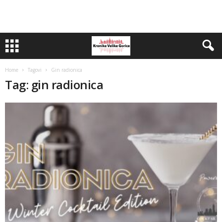
Home
Tagovi
Gin radionica
Tag: gin radionica