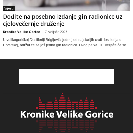
Vijesti
Dođite na posebno izdanje gin radionice uz
cjelovečernje druženje
Kronike Velike Gorice
-
7. veljače 2023
U velikogoričkoj Destileriji Brigljević, jednoj od najstarijih craft destilerija u
Hrvatskoj, održat će se još jedna gin radionica. Ovog petka, 10. veljače će se...