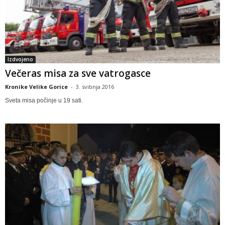
Izdvojeno
Večeras misa za sve vatrogasce
Kronike Velike Gorice
-
3. svibnja 2016
Sveta misa počinje u 19 sati.