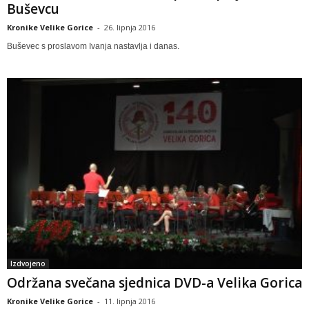
Buševcu
Kronike Velike Gorice
-
26. lipnja 2016
Buševec s proslavom Ivanja nastavlja i danas.
Izdvojeno
Održana svečana sjednica DVD-a Velika Gorica
Kronike Velike Gorice
-
11. lipnja 2016