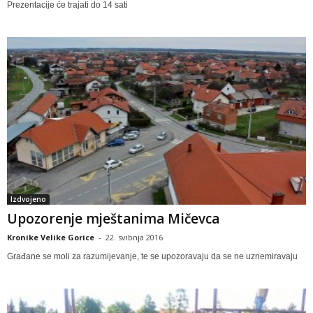
Prezentacije će trajati do 14 sati
Izdvojeno
Upozorenje mještanima Mičevca
Kronike Velike Gorice
-
22. svibnja 2016
Građane se moli za razumijevanje, te se upozoravaju da se ne uznemiravaju