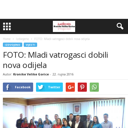
Home
Izdvojeno
FOTO: Mladi vatrogasci dobili nova odijela
IZDVOJENO
VIJESTI
FOTO: Mladi vatrogasci dobili
nova odijela
Autor:
Kronike Velike Gorice
-
22. rujna 2016
Facebook
Twitter