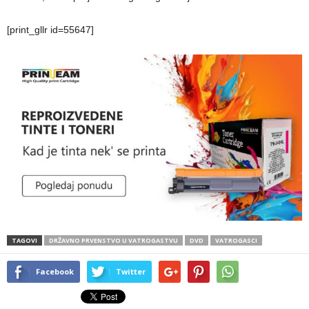
[print_gllr id=55647]
TAGOVI
DRŽAVNO PRVENSTVO U VATROGASTVU
DVD
VATROGASCI
Facebook
Twitter