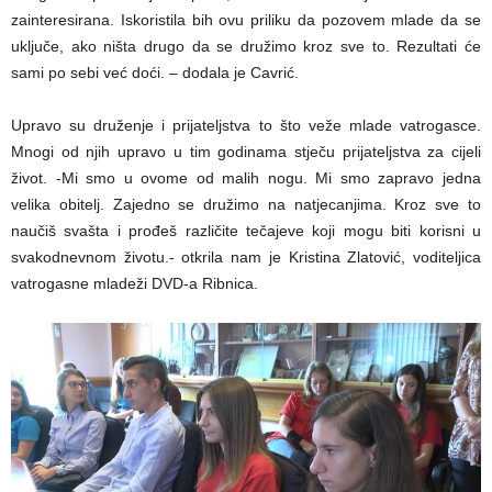
zainteresirana. Iskoristila bih ovu priliku da pozovem mlade da se
uključe, ako ništa drugo da se družimo kroz sve to. Rezultati će
sami po sebi već doći. – dodala je Cavrić.
Upravo su druženje i prijateljstva to što veže mlade vatrogasce.
Mnogi od njih upravo u tim godinama stječu prijateljstva za cijeli
život. -Mi smo u ovome od malih nogu. Mi smo zapravo jedna
velika obitelj. Zajedno se družimo na natjecanjima. Kroz sve to
naučiš svašta i prođeš različite tečajeve koji mogu biti korisni u
svakodnevnom životu.- otkrila nam je Kristina Zlatović, voditeljica
vatrogasne mladeži DVD-a Ribnica.