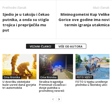
Prethodni članak
Idući članak
Sjedio je u taksiju i čekao
Mininogometni Kup Velike
putnika, a onda su stigla
Gorice ove godine ima novi
trojica i prepriječila mu
termin igranja utakmica
put
VEZANI ČLANCI
VIŠE OD AUTORA
Crna Kronika
Crna Kronika
FOTO VIJEST
U dvorištu obiteljske
Strašna tragedija:
FOTO U tijeku uređenje
kuće usred dana gorjela
Preminuli vozačica i
pločnika u Školskoj ulici
tri automobila
dvoje putnika u
prometnoj nesreći