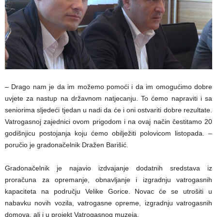
– Drago nam je da im možemo pomoći i da im omogućimo dobre
uvjete za nastup na državnom natjecanju. To ćemo napraviti i sa
seniorima sljedeći tjedan u nadi da će i oni ostvariti dobre rezultate.
Vatrogasnoj zajednici ovom prigodom i na ovaj način čestitamo 20
godišnjicu postojanja koju ćemo obilježiti polovicom listopada. –
poručio je gradonačelnik Dražen Barišić.
Gradonačelnik je najavio izdvajanje dodatnih sredstava iz
proračuna za opremanje, obnavljanje i izgradnju vatrogasnih
kapaciteta na području Velike Gorice. Novac će se utrošiti u
nabavku novih vozila, vatrogasne opreme, izgradnju vatrogasnih
domova, ali i u projekt Vatrogasnog muzeja.