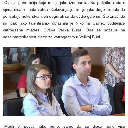
-Ovo je generacija koja me je jako iznenadila. Na početku rada s
njima nisam imala velika očekivanja jer im je jako dugo trebalo da
pohvataju neke stvari, ali dogurali su do ovdje gdje su. Što znači da
su ipak jako talentirani.- objasnila je Nikolina Cavrić, voditeljica
vatrogasne mladeži DVD-a Velika Buna. Ona se požalila na
nezainteresiranost djece za vatrogastvo u Velikoj Buni.
-Mogli bi postići jako puno, samo da su djeca malo više