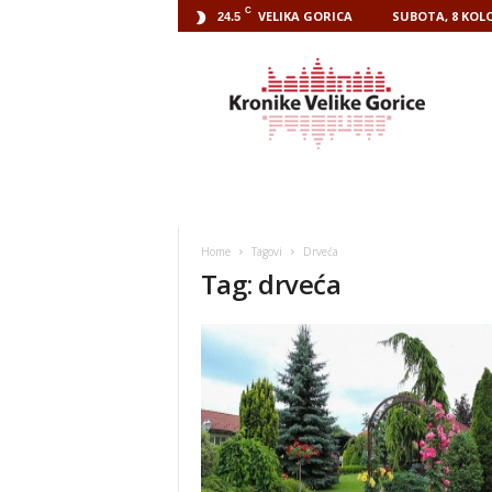
C
VELIKA GORICA
SUBOTA, 8 KOLO
24.5
Kronike
Velike
Gorice
Home
Tagovi
Drveća
Tag: drveća