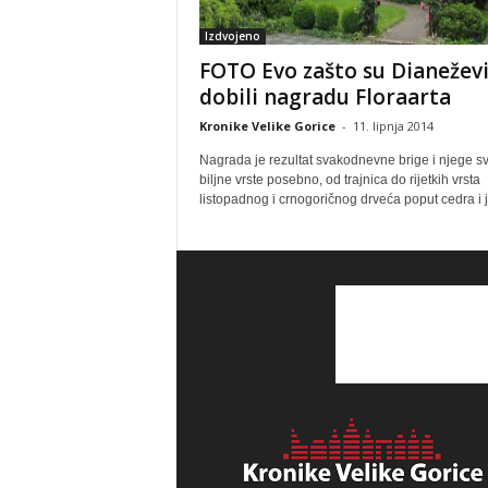
Izdvojeno
FOTO Evo zašto su Dianeževi
dobili nagradu Floraarta
Kronike Velike Gorice
-
11. lipnja 2014
Nagrada je rezultat svakodnevne brige i njege s
biljne vrste posebno, od trajnica do rijetkih vrsta
listopadnog i crnogoričnog drveća poput cedra i 