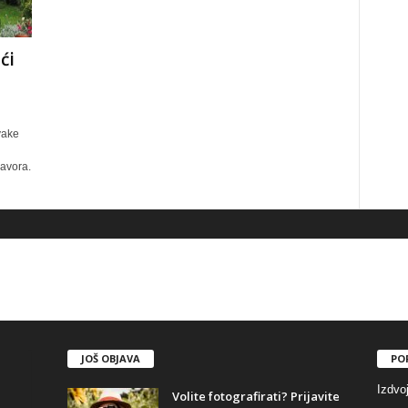
ći
vake
javora.
JOŠ OBJAVA
PO
Izdvo
Volite fotografirati? Prijavite