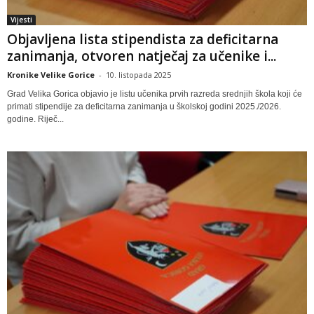
Vijesti
Objavljena lista stipendista za deficitarna
zanimanja, otvoren natječaj za učenike i...
Kronike Velike Gorice
-
10. listopada 2025
Grad Velika Gorica objavio je listu učenika prvih razreda srednjih škola koji će
primati stipendije za deficitarna zanimanja u školskoj godini 2025./2026.
godine. Riječ...