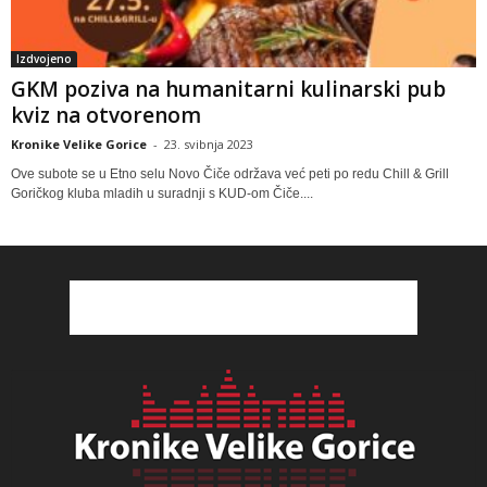
Izdvojeno
GKM poziva na humanitarni kulinarski pub
kviz na otvorenom
Kronike Velike Gorice
-
23. svibnja 2023
Ove subote se u Etno selu Novo Čiče održava već peti po redu Chill & Grill
Goričkog kluba mladih u suradnji s KUD-om Čiče....