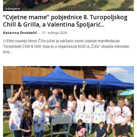
Izdvojeno
“Cvjetne mame” pobjednice 8. Turopoljskog
Chill & Grilla, a Valentina Špoljarić...
Katarina Drvodelić
-
11. svibnja 2026
U Etno naselju Novo Čiče jučer je održano osmo izdanje manifestacije
Turopoljski Chill & Grill, koja je u organizaciji KUD-a „Čiče” okupila rekordan
broj...