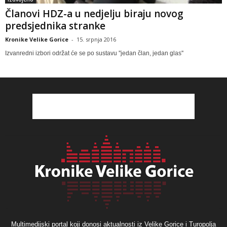
Članovi HDZ-a u nedjelju biraju novog
predsjednika stranke
Kronike Velike Gorice
-
15. srpnja 2016
Izvanredni izbori održat će se po sustavu ''jedan član, jedan glas''
Multimedijski portal koji donosi aktualnosti iz Velike Gorice i Turopolja