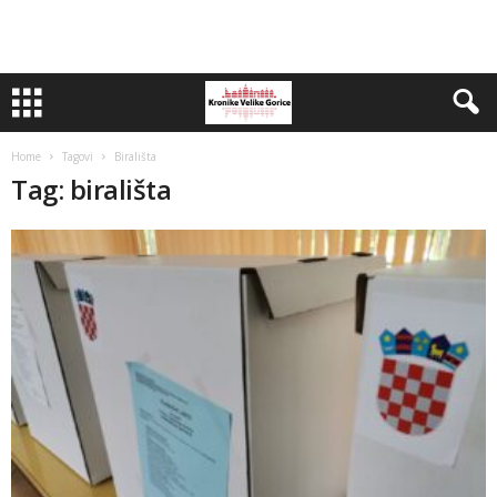
Home
Tagovi
Birališta
Tag: birališta