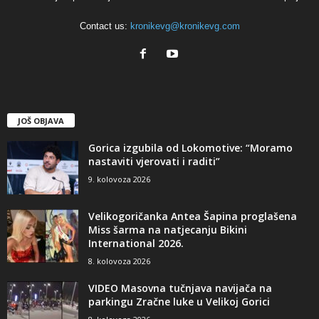
Contact us:
kronikevg@kronikevg.com
JOŠ OBJAVA
Gorica izgubila od Lokomotive: “Moramo
nastaviti vjerovati i raditi”
9. kolovoza 2026
Velikogoričanka Antea Šapina proglašena
Miss šarma na natjecanju Bikini
International 2026.
8. kolovoza 2026
VIDEO Masovna tučnjava navijača na
parkingu Zračne luke u Velikoj Gorici