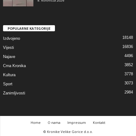
8. kolovoza 2026
POPULARNE KATEGORIJE
18148
Izdvojeno
16836
Vijesti
4496
Najave
3852
Crna Kronika
3778
Kultura
3073
Sport
2984
Zanimljivosti
Home
O nama
Impressum
Kontakt
© Kronike Velike Gorice d.o.o.