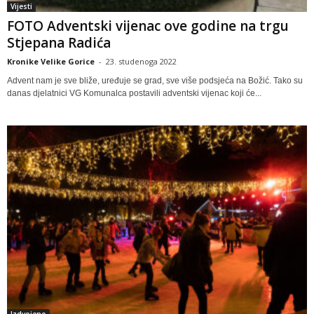
Vijesti
FOTO Adventski vijenac ove godine na trgu
Stjepana Radića
Kronike Velike Gorice
-
23. studenoga 2022
Advent nam je sve bliže, uređuje se grad, sve više podsjeća na Božić. Tako su
danas djelatnici VG Komunalca postavili adventski vijenac koji će...