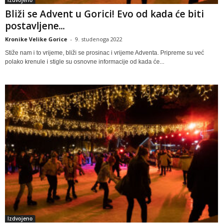
Izdvojeno
Bliži se Advent u Gorici! Evo od kada će biti
postavljene...
Kronike Velike Gorice
-
9. studenoga 2022
Stiže nam i to vrijeme, bliži se prosinac i vrijeme Adventa. Pripreme su već
polako krenule i stigle su osnovne informacije od kada će...
Izdvojeno