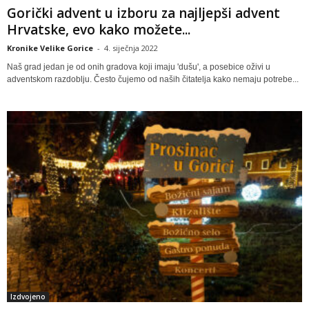
Gorički advent u izboru za najljepši advent
Hrvatske, evo kako možete...
Kronike Velike Gorice
-
4. siječnja 2022
Naš grad jedan je od onih gradova koji imaju 'dušu', a posebice oživi u
adventskom razdoblju. Često čujemo od naših čitatelja kako nemaju potrebe...
Izdvojeno