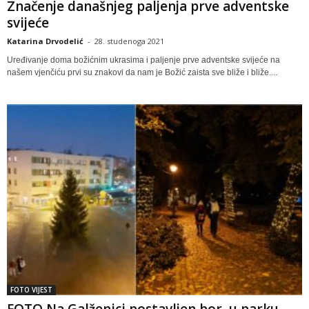
Značenje današnjeg paljenja prve adventske
svijeće
Katarina Drvodelić
-
28. studenoga 2021
Uređivanje doma božićnim ukrasima i paljenje prve adventske svijeće na
našem vjenčiću prvi su znakovi da nam je Božić zaista sve bliže i bliže....
FOTO VIJEST
FOTO Na Galženici postavljen bor, u parku