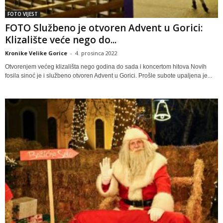
FOTO VIJEST
FOTO Službeno je otvoren Advent u Gorici:
Klizalište veće nego do...
Kronike Velike Gorice
-
4. prosinca 2022
Otvorenjem većeg klizališta nego godina do sada i koncertom hitova Novih
fosila sinoć je i službeno otvoren Advent u Gorici. Prošle subote upaljena je...