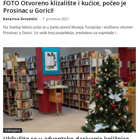
FOTO Otvoreno klizalište i kućice, počeo je
Prosinac u Gorici!
Katarina Drvodelić
-
7. prosinca 2021
Na Svetog Nikolu jučer je u parku pored Muzeja Turopolja i službeno otvoren
Prosinac u Gorici. Uz velik broj posjetitelja, predstavu za najmlađe i...
Izdvojeno