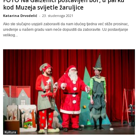
kod Muzeja svijetle žaruljice
Katarina Drvodelić
-
23. studenoga 2021
Ako ste slučajno uspjeli zaboraviti da nam idućeg tjedna već stiže prosinac,
uređenje u našem gradu vam neće dopustiti da zaboravite. Uz postavljanje
velikog...
Kultura