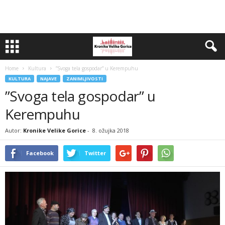
Home
Kultura
”Svoga tela gospodar” u Kerempuhu
KULTURA
NAJAVE
ZANIMLJIVOSTI
”Svoga tela gospodar” u
Kerempuhu
Autor:
Kronike Velike Gorice
-
8. ožujka 2018
Facebook
Twitter