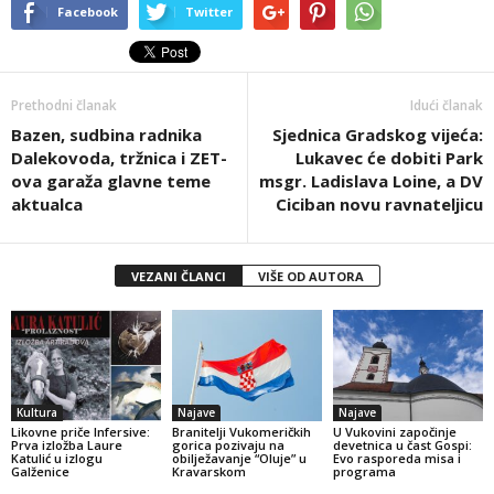
Facebook
Twitter
Prethodni članak
Idući članak
Bazen, sudbina radnika
Sjednica Gradskog vijeća:
Dalekovoda, tržnica i ZET-
Lukavec će dobiti Park
ova garaža glavne teme
msgr. Ladislava Loine, a DV
aktualca
Ciciban novu ravnateljicu
VEZANI ČLANCI
VIŠE OD AUTORA
Kultura
Najave
Najave
Likovne priče Infersive:
Branitelji Vukomeričkih
U Vukovini započinje
Prva izložba Laure
gorica pozivaju na
devetnica u čast Gospi:
Katulić u izlogu
obilježavanje “Oluje” u
Evo rasporeda misa i
Galženice
Kravarskom
programa