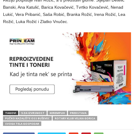
Režiju potpisuje Ivan Rožić, a u predstavi glume: Stjepan Detelić
Banski, Ana Katulić, Barica Kovačević, Tvrtko Kovačević, Nenad
Lukić, Vera Pribanić, Saša Robić, Branka Rožić, Irena Rožić, Lea
Rožić, Luka Rožić i Zlatko Vnučec.
TAGOVI
5 ZA IZVRSNOST
KEREMPUH
PREDSTAVA
PUČKO KAZALIŠTE OSS BUŠEVEC
ROTARY KLUB VELIKA GORICA
SVOGA TELA GOSPODAR