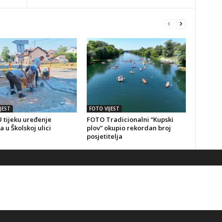
JEST
FOTO VIJEST
 tijeku uređenje
FOTO Tradicionalni “Kupski
a u Školskoj ulici
plov” okupio rekordan broj
posjetitelja