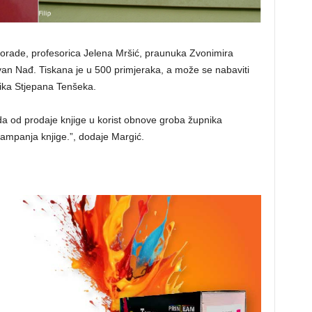
 Korade, profesorica Jelena Mršić, praunuka Zvonimira
Ivan Nađ. Tiskana je u 500 primjeraka, a može se nabaviti
ika Stjepana Tenšeka.
da od prodaje knjige u korist obnove groba župnika
tampanja knjige.”, dodaje Margić.