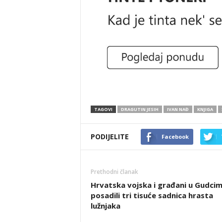
TAGOVI
DRAGUTIN JESIH
IVAN NAĐ
KNJIGA
PODIJELITE
Facebook
Prethodni članak
Hrvatska vojska i građani u Gudci
posadili tri tisuće sadnica hrasta
lužnjaka