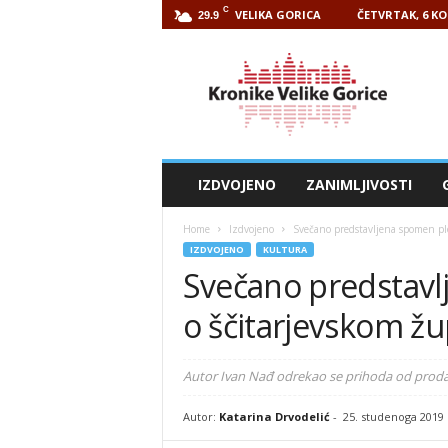
C
VELIKA GORICA
ČETVRTAK, 6 KO
29.9
Kronike
Velike
Gorice
IZDVOJENO
ZANIMLJIVOSTI
Home
Izdvojeno
Svečano predstavljena spomen pl
IZDVOJENO
KULTURA
Svečano predstavl
o ščitarjevskom žu
Autor Ivan Nađ odrekao se prihoda od proda
Autor:
Katarina Drvodelić
-
25. studenoga 2019