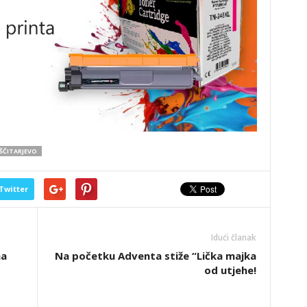
ŠČITARJEVO
Twitter
Idući članak
ma
Na početku Adventa stiže “Lička majka
od utjehe!