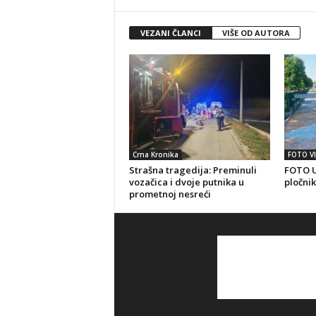
VEZANI ČLANCI
VIŠE OD AUTORA
Crna Kronika
FOTO VI
Strašna tragedija: Preminuli
FOTO U
vozačica i dvoje putnika u
pločnik
prometnoj nesreći