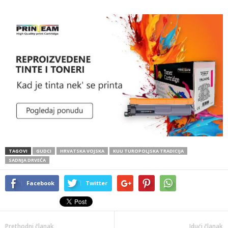
TAGOVI
GUDCI
HRVATSKA VOJSKA
KUU TUROPOLJSKA TRADICIJA
SADNJA DRVEĆA
Facebook
Twitter
Prethodni članak
Idući članak