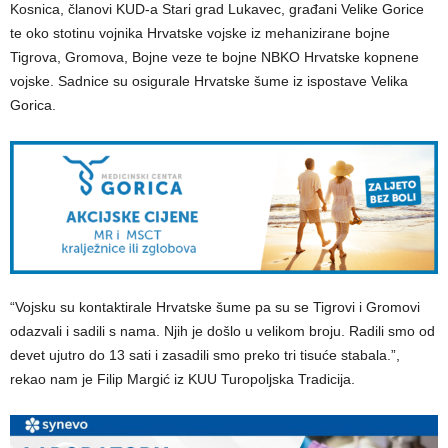
Kosnica, članovi KUD-a Stari grad Lukavec, građani Velike Gorice
te oko stotinu vojnika Hrvatske vojske iz mehanizirane bojne
Tigrova, Gromova, Bojne veze te bojne NBKO Hrvatske kopnene
vojske. Sadnice su osigurale Hrvatske šume iz ispostave Velika
Gorica.
“Vojsku su kontaktirale Hrvatske šume pa su se Tigrovi i Gromovi
odazvali i sadili s nama. Njih je došlo u velikom broju. Radili smo od
devet ujutro do 13 sati i zasadili smo preko tri tisuće stabala.”,
rekao nam je Filip Margić iz KUU Turopoljska Tradicija.