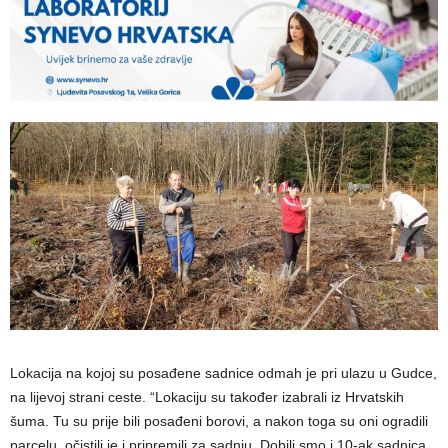
Lokacija na kojoj su posađene sadnice odmah je pri ulazu u Gudce,
na lijevoj strani ceste. “Lokaciju su također izabrali iz Hrvatskih
šuma. Tu su prije bili posađeni borovi, a nakon toga su oni ogradili
parcelu, očistili je i pripremili za sadnju. Dobili smo i 10-ak sadnica