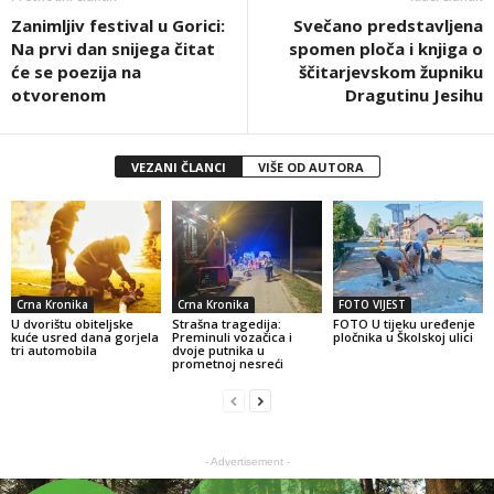
Zanimljiv festival u Gorici:
Svečano predstavljena
Na prvi dan snijega čitat
spomen ploča i knjiga o
će se poezija na
ščitarjevskom župniku
otvorenom
Dragutinu Jesihu
VEZANI ČLANCI
VIŠE OD AUTORA
Crna Kronika
Crna Kronika
FOTO VIJEST
U dvorištu obiteljske
Strašna tragedija:
FOTO U tijeku uređenje
kuće usred dana gorjela
Preminuli vozačica i
pločnika u Školskoj ulici
tri automobila
dvoje putnika u
prometnoj nesreći
- Advertisement -