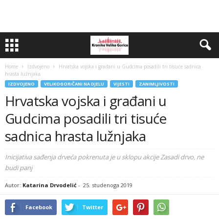
Home
Izdvojeno
Hrvatska vojska i građani u Gudcima posadili tri tisuće sadnica
hrasta lužnjaka
IZDVOJENO
VELIKOGORIČANI NA DJELU
VIJESTI
ZANIMLJIVOSTI
Hrvatska vojska i građani u
Gudcima posadili tri tisuće
sadnica hrasta lužnjaka
Inicijativa sađenja drveća pokrenuta je u sklopu akcije Zasadi drvo, ne
budi panj
Autor:
Katarina Drvodelić
-
25. studenoga 2019
Facebook
Twitter