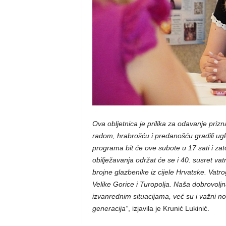
Ova obljetnica je prilika za odavanje pri
radom, hrabrošću i predanošću gradili ugle
programa bit će ove subote u 17 sati i za
obilježavanja održat će se i 40. susret va
brojne glazbenike iz cijele Hrvatske. Vatro
Velike Gorice i Turopolja. Naša dobrovol
izvanrednim situacijama, već su i važni no
generacija“
, izjavila je Krunić Lukinić.