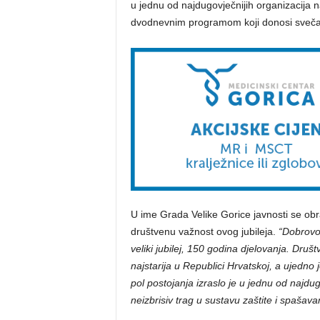
u jednu od najdugovječnijih organizacija n
dvodnevnim programom koji donosi svečan
U ime Grada Velike Gorice javnosti se obrat
društvenu važnost ovog jubileja.
“Dobrovol
veliki jubilej, 150 godina djelovanja. Dr
najstarija u Republici Hrvatskoj, a ujedno je
pol postojanja izraslo je u jednu od najdu
neizbrisiv trag u sustavu zaštite i spašava