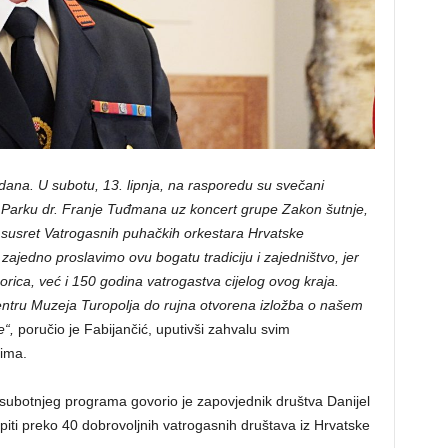
 dana. U subotu, 13. lipnja, na rasporedu su svečani
Parku dr. Franje Tuđmana uz koncert grupe Zakon šutnje,
. susret Vatrogasnih puhačkih orkestara Hrvatske
 zajedno proslavimo ovu bogatu tradiciju i zajedništvo, jer
ica, već i 150 godina vatrogastva cijelog ovog kraja.
 centru Muzeja Turopolja do rujna otvorena izložba o našem
e“,
poručio je Fabijančić, uputivši zahvalu svim
rima.
a subotnjeg programa govorio je zapovjednik društva Danijel
upiti preko 40 dobrovoljnih vatrogasnih društava iz Hrvatske