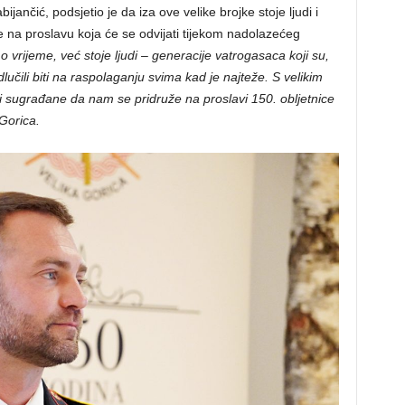
ančić, podsjetio je da iza ove velike brojke stoje ljudi i
e na proslavu koja će se odvijati tijekom nadolazećeg
o vrijeme, već stoje ljudi – generacije vatrogasaca koji su,
učili biti na raspolaganju svima kad je najteže. S velikim
sugrađane da nam se pridruže na proslavi 150. obljetnice
Gorica.