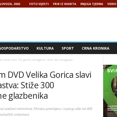
LOVOZA, 2026
FOTO VIJESTI
FRIK IZ KVARTA
KNJIGA TJEDNA
VIDEO 
GOSPODARSTVO
KULTURA
SPORT
CRNA KRONIKA
Gorica slavi 150 godina vatrogastva: Stiže 300 vatrogasaca...
 DVD Velika Gorica slavi
stva: Stiže 300
ine glazbenika
onosi svečani mimohod, filmsku premijeru i nastup više od 400
 puhačkih orkestara