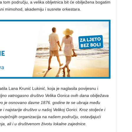
a tom području, a velika obljetnica bit će obilježena bogatim
i mimohod, akademiju i susrete orkestara.
ila Lana Krunić Lukinić, koja je naglasila povijesnu i
jno vatrogasno društvo Velika Gorica ovih dana obilježava
uštvo je osnovano davne 1876. godine te se ubraja među
 i najstarije društvo u našoj Velikoj Gorici. Kroz stoljeće i
govječnijih organizacija na našem području, ostavljajući
nja, ali i u društvenom životu lokalne zajednice.