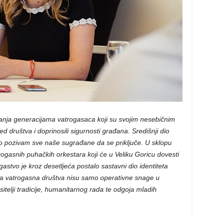
znanja generacijama vatrogasaca koji su svojim nesebičnim
d društva i doprinosili sigurnosti građana. Središnji dio
to pozivam sve naše sugrađane da se priključe. U sklopu
trogasnih puhačkih orkestara koji će u Veliku Goricu dovesti
gastvo je kroz desetljeća postalo sastavni dio identiteta
jna vatrogasna društva nisu samo operativne snage u
sitelji tradicije, humanitarnog rada te odgoja mladih