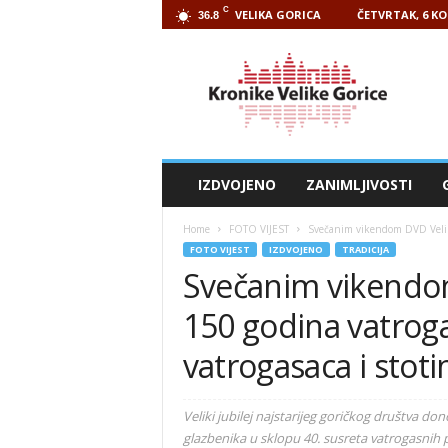
C
VELIKA GORICA
ČETVRTAK, 6 KO
36.8
Kronike
Velike
Gorice
IZDVOJENO
ZANIMLJIVOSTI
Home
FOTO VIJEST
Svečanim vikendom DVD Velika 
FOTO VIJEST
IZDVOJENO
TRADICIJA
Svečanim vikendom
150 godina vatroga
vatrogasaca i stot
Veliki jubilej najstarijeg goričkog društva d
glazbenika u sklopu 40. susreta vatrogasnih