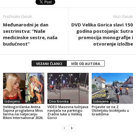
Prethodni članak
Idući članak
Međunarodni je dan
DVD Velika Gorica slavi 150
sestrinstva: “Naše
godina postojanja: Sutra
medicinske sestre, naša
promocija monografije i
budućnost”
otvorenje izložbe
VEZANI ČLANCI
VIŠE OD AUTORA
Izdvojeno
Crna Kronika
Izdvojeno
Velikogoričanka Antea
VIDEO Masovna tučnjava
Prijavite se na 2.
Šapina proglašena Miss
navijača na parkingu
Obiteljsku biciklijadu u
šarma na natjecanju
Zračne luke u Velikoj
Gradićima
Bikini International 2026.
Gorici