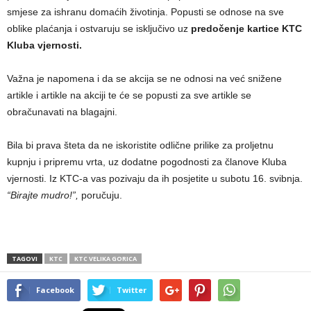
smjese za ishranu domaćih životinja. Popusti se odnose na sve
oblike plaćanja i ostvaruju se isključivo uz
predočenje kartice KTC
Kluba vjernosti.
Važna je napomena i da se akcija se ne odnosi na već snižene
artikle i artikle na akciji te će se popusti za sve artikle se
obračunavati na blagajni.
Bila bi prava šteta da ne iskoristite odlične prilike za proljetnu
kupnju i pripremu vrta, uz dodatne pogodnosti za članove Kluba
vjernosti. Iz KTC-a vas pozivaju da ih posjetite u subotu 16. svibnja.
“Birajte mudro!”,
poručuju.
TAGOVI
KTC
KTC VELIKA GORICA
Facebook
Twitter