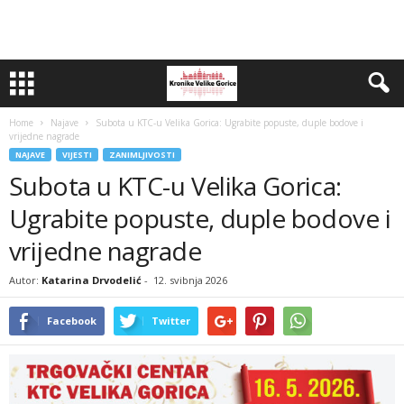
Home
Najave
Subota u KTC-u Velika Gorica: Ugrabite popuste, duple bodove i
vrijedne nagrade
NAJAVE
VIJESTI
ZANIMLJIVOSTI
Subota u KTC-u Velika Gorica:
Ugrabite popuste, duple bodove i
vrijedne nagrade
Autor:
Katarina Drvodelić
-
12. svibnja 2026
Facebook
Twitter