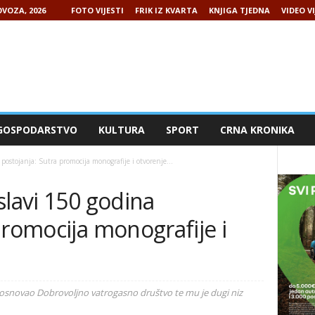
VOZA, 2026
FOTO VIJESTI
FRIK IZ KVARTA
KNJIGA TJEDNA
VIDEO VI
GOSPODARSTVO
KULTURA
SPORT
CRNA KRONIKA
postojanja: Sutra promocija monografije i otvorenje...
slavi 150 godina
promocija monografije i
ci osnovao Dobrovoljno vatrogasno društvo te mu je dugi niz