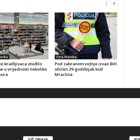
onika
Crna Kronika
o kradljivaca otuđilo
Pod zabranom vožnje izvan BiH
 u vrijednosti nekoliko
uhićen 29-godišnjak kod
eura
Mraclina
JOŠ OBJAVA
PO