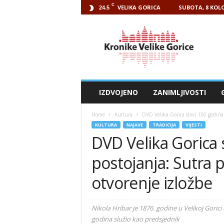
C
VELIKA GORICA
SUBOTA, 8 KOLO
24.5
Kronike
Velike
Gorice
IZDVOJENO
ZANIMLJIVOSTI
Home
Kultura
DVD Velika Gorica slavi 150 godina 
KULTURA
NAJAVE
TRADICIJA
VIJESTI
DVD Velika Gorica 
postojanja: Sutra 
otvorenje izložbe
Nikola Hribar je 1876. godine u Velikoj Gori
godina služio kao predsjednik