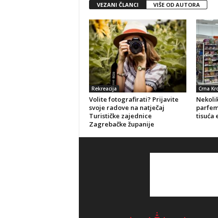
VEZANI ČLANCI
VIŠE OD AUTORA
Rekreacija
Crna Kr
Volite fotografirati? Prijavite
Nekolik
svoje radove na natječaj
parfeme
Turističke zajednice
tisuća 
Zagrebačke županije