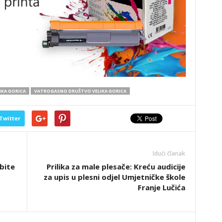
IKA GORICA
VATROGASNO DRUŠTVO VELIKA GORICA
Twitter
Idući članak
bite
Prilika za male plesače: Kreću audicije
za upis u plesni odjel Umjetničke škole
Franje Lučića