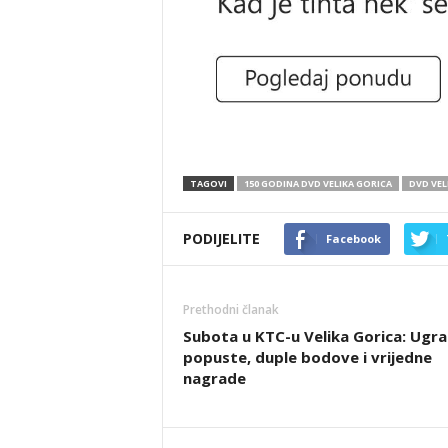
TAGOVI
150 GODINA DVD VELIKA GORICA
DVD VEL
PODIJELITE
Facebook
Prethodni članak
Subota u KTC-u Velika Gorica: Ugra
popuste, duple bodove i vrijedne
nagrade