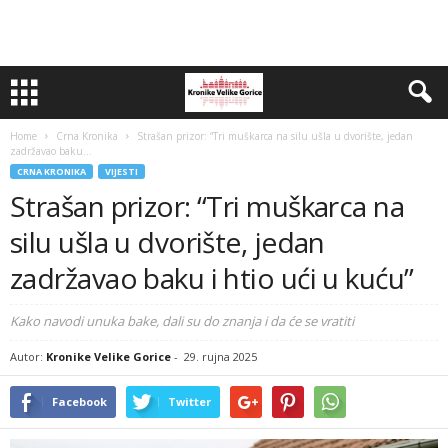
Home
Crna Kronika
Strašan prizor: “Tri muškarca na silu ušla u dvorište, jedan
zadržavao baku...
CRNA KRONIKA
VIJESTI
Strašan prizor: “Tri muškarca na
silu ušla u dvorište, jedan
zadržavao baku i htio ući u kuću”
Kako navodi unuka bake, dali su do znanja i da će se vratiti
Autor:
Kronike Velike Gorice
-
29. rujna 2025
Facebook
Twitter