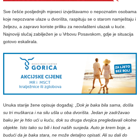
Sve češće posljednjih mjeseci izvještavamo o nepoznatim osobama
koje nepozvane ulaze u dvorišta, raspituju se o starom namještaju i
željezu, a zapravo koriste priliku za neovlašteni ulazak u kuće.
Najnoviji slučaj zabilježen je u Vrbovu Posavskom, gdje je situacija
gotovo eskalirala.
Unuka starije žene opisuje događaj: „D
ok je baka bila sama, došla
su tri muškarca i na silu ušla u oba dvorišta. Jedan je zadržavao
baku jer je htio ući u kuću, dok su druga dvojica pregledavali okolne
objekte. Isto tako su bili i kod naših susjeda. Auto je krem boje, a
budući da je baka stara, ne može detaljno opisati. Ali su dali do