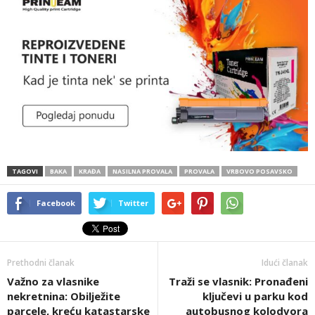
TAGOVI
BAKA
KRAĐA
NASILNA PROVALA
PROVALA
VRBOVO POSAVSKO
Facebook
Twitter
Prethodni članak
Idući članak
Važno za vlasnike
Traži se vlasnik: Pronađeni
nekretnina: Obilježite
ključevi u parku kod
parcele, kreću katastarske
autobusnog kolodvora