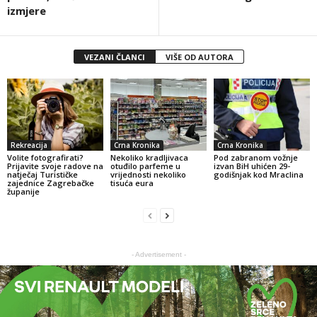
izmjere
VEZANI ČLANCI
VIŠE OD AUTORA
Rekreacija
Crna Kronika
Crna Kronika
Volite fotografirati?
Nekoliko kradljivaca
Pod zabranom vožnje
Prijavite svoje radove na
otuđilo parfeme u
izvan BiH uhićen 29-
natječaj Turističke
vrijednosti nekoliko
godišnjak kod Mraclina
zajednice Zagrebačke
tisuća eura
županije
- Advertisement -