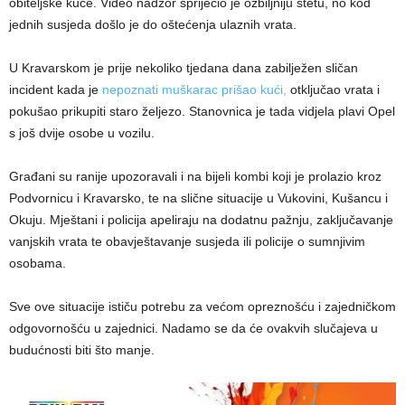
obiteljske kuće. Video nadzor spriječio je ozbiljniju štetu, no kod
jednih susjeda došlo je do oštećenja ulaznih vrata.
U Kravarskom je prije nekoliko tjedana dana zabilježen sličan
incident kada je
nepoznati muškarac prišao kući,
otključao vrata i
pokušao prikupiti staro željezo. Stanovnica je tada vidjela plavi Opel
s još dvije osobe u vozilu.
Građani su ranije upozoravali i na bijeli kombi koji je prolazio kroz
Podvornicu i Kravarsko, te na slične situacije u Vukovini, Kušancu i
Okuju. Mještani i policija apeliraju na dodatnu pažnju, zaključavanje
vanjskih vrata te obavještavanje susjeda ili policije o sumnjivim
osobama.
Sve ove situacije ističu potrebu za većom opreznošću i zajedničkom
odgovornošću u zajednici. Nadamo se da će ovakvih slučajeva u
budućnosti biti što manje.