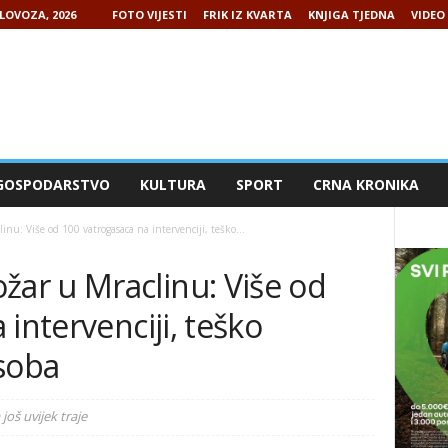
LOVOZA, 2026
FOTO VIJESTI
FRIK IZ KVARTA
KNJIGA TJEDNA
VIDEO 
GOSPODARSTVO
KULTURA
SPORT
CRNA KRONIKA
u: Više od 100 vatrogasaca na intervenciji, teško...
r u Mraclinu: Više od
intervenciji, teško
osoba
još uvijek traje