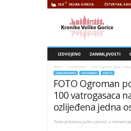
C
VELIKA GORICA
ČETVRTAK, 6 KO
29.9
Kronike
Velike
Gorice
IZDVOJENO
ZANIMLJIVOSTI
Home
Crna Kronika
FOTO Ogroman požar u Mraclin
CRNA KRONIKA
IZDVOJENO
VIJESTI
FOTO Ogroman poža
100 vatrogasaca na 
ozlijeđena jedna 
Požar je buknuo jučer u ponoć, a intervencija 