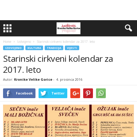
Home
Izdvojeno
Starinski cirkveni kolendar za 2017. leto
IZDVOJENO
KULTURA
TRADICIJA
VIJESTI
Starinski cirkveni kolendar za
2017. leto
Autor:
Kronike Velike Gorice
-
4. prosinca 2016
Facebook
Twitter