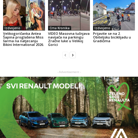
Izdvojeno
Crna Kronika
Izdvojeno
Velikogoričanka Antea
VIDEO Masovna tučnjava
Prijavite se na 2.
Šapina proglašena Miss
navijača na parkingu
Obiteljsku biciklijadu u
šarma na natjecanju
Zračne luke u Velikoj
Gradićima
Bikini International 2026.
Gorici
- Advertisement -