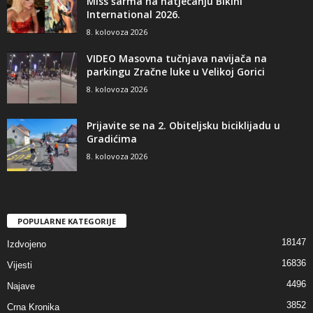
Miss šarma na natjecanju Bikini
International 2026.
8. kolovoza 2026
VIDEO Masovna tučnjava navijača na
parkingu Zračne luke u Velikoj Gorici
8. kolovoza 2026
Prijavite se na 2. Obiteljsku biciklijadu u
Gradićima
8. kolovoza 2026
POPULARNE KATEGORIJE
18147
Izdvojeno
16836
Vijesti
4496
Najave
3852
Crna Kronika