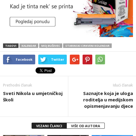
TAGOVI
KALENDAR
MOJ BUŠEVEC
STARINSKI CIRKVENI KOLENDAR
Facebook
Twitter
Prethodni članak
Idući članak
Sveti Nikola u umjetničkoj
Saznajte koja je uloga
školi
roditelja u medijskom
opismenjavanju djece
VEZANI ČLANCI
VIŠE OD AUTORA