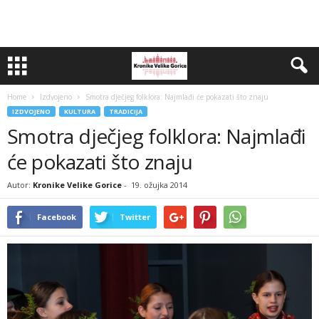
Home
Izdvojeno
Smotra dječjeg folklora: Najmlađi će pokazati što znaju
IZDVOJENO
KULTURA
TRADICIJA
Smotra dječjeg folklora: Najmlađi
će pokazati što znaju
Autor:
Kronike Velike Gorice
-
19. ožujka 2014
Facebook
Twitter