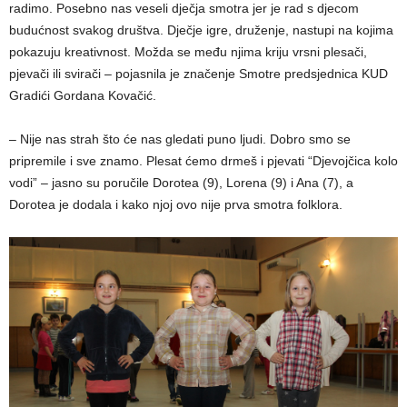
radimo. Posebno nas veseli dječja smotra jer je rad s djecom
budućnost svakog društva. Dječje igre, druženje, nastupi na kojima
pokazuju kreativnost. Možda se među njima kriju vrsni plesači,
pjevači ili svirači – pojasnila je značenje Smotre predsjednica KUD
Gradići Gordana Kovačić.
– Nije nas strah što će nas gledati puno ljudi. Dobro smo se
pripremile i sve znamo. Plesat ćemo drmeš i pjevati “Djevojčica kolo
vodi” – jasno su poručile Dorotea (9), Lorena (9) i Ana (7), a
Dorotea je dodala i kako njoj ovo nije prva smotra folklora.