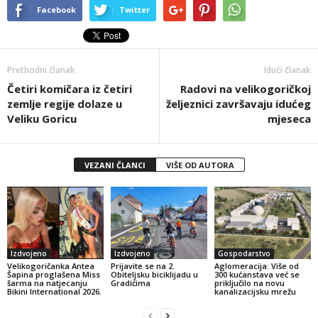
Facebook
Twitter
Prethodni članak
Idući članak
Četiri komičara iz četiri
Radovi na velikogoričkoj
zemlje regije dolaze u
željeznici završavaju idućeg
Veliku Goricu
mjeseca
VEZANI ČLANCI
VIŠE OD AUTORA
Izdvojeno
Izdvojeno
Gospodarstvo
Velikogoričanka Antea
Prijavite se na 2.
Aglomeracija: Više od
Šapina proglašena Miss
Obiteljsku biciklijadu u
300 kućanstava već se
šarma na natjecanju
Gradićima
priključilo na novu
Bikini International 2026.
kanalizacijsku mrežu