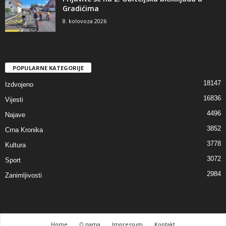
Gradićima
8. kolovoza 2026
POPULARNE KATEGORIJE
18147
Izdvojeno
16836
Vijesti
4496
Najave
3852
Crna Kronika
3778
Kultura
3072
Sport
2984
Zanimljivosti
Home
O nama
Impressum
Kontakt