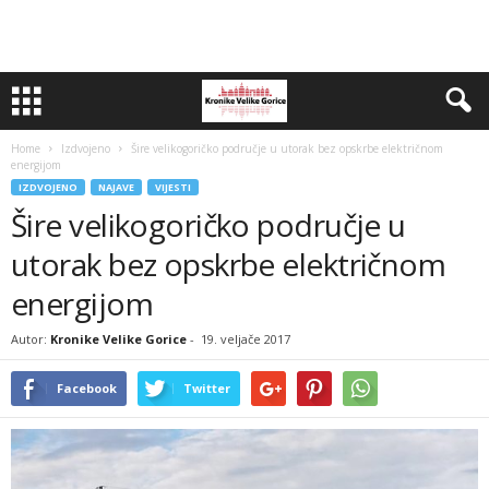
Home
Izdvojeno
Šire velikogoričko područje u utorak bez opskrbe električnom
energijom
IZDVOJENO
NAJAVE
VIJESTI
Šire velikogoričko područje u
utorak bez opskrbe električnom
energijom
Autor:
Kronike Velike Gorice
-
19. veljače 2017
Facebook
Twitter