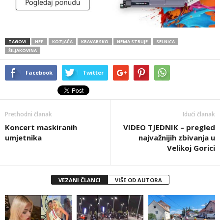
TAGOVI
HEP
KOZJAČA
KRAVARSKO
NEMA STRUJE
SELNICA
ŠILJAKOVINA
Facebook
Twitter
Prethodni članak
Idući članak
Koncert maskiranih
VIDEO TJEDNIK – pregled
umjetnika
najvažnijih zbivanja u
Velikoj Gorici
VEZANI ČLANCI
VIŠE OD AUTORA