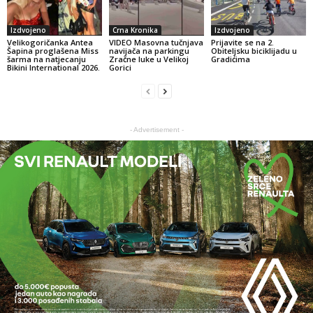
Izdvojeno
Crna Kronika
Izdvojeno
Velikogoričanka Antea
VIDEO Masovna tučnjava
Prijavite se na 2.
Šapina proglašena Miss
navijača na parkingu
Obiteljsku biciklijadu u
šarma na natjecanju
Zračne luke u Velikoj
Gradićima
Bikini International 2026.
Gorici
- Advertisement -