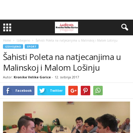
Home
Izdvojeno
Šahisti Poleta na natjecanjima u Malinskoj i Malom Lošinju
IZDVOJENO
SPORT
Šahisti Poleta na natjecanjima u
Malinskoj i Malom Lošinju
Autor:
Kronike Velike Gorice
-
12. svibnja 2017
Facebook
Twitter