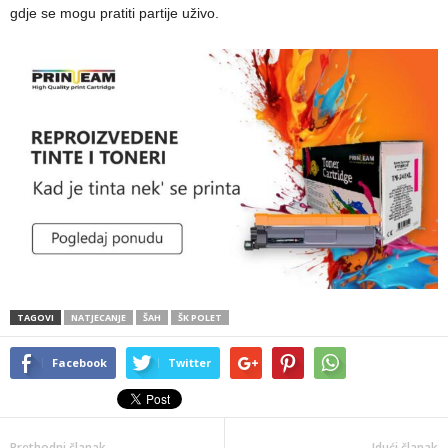
gdje se mogu pratiti partije uživo.
TAGOVI
NATJECANJE
ŠAH
ŠK POLET
Facebook
Twitter
Prethodni članak
Idući članak