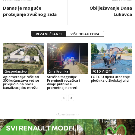
Danas je moguće
Obilježavanje Dana
probijanje zvučnog zida
Lukavca
VEZANI ČLANCI
VIŠE OD AUTORA
Gospodarstvo
Crna Kronika
FOTO VIJEST
Aglomeracija: Više od
Strašna tragedija:
FOTO U tijeku uređenje
300 kućanstava već se
Preminuli vozačica i
pločnika u Školskoj ulici
priključilo na novu
dvoje putnika u
kanalizacijsku mrežu
prometnoj nesreći
- Advertisement -