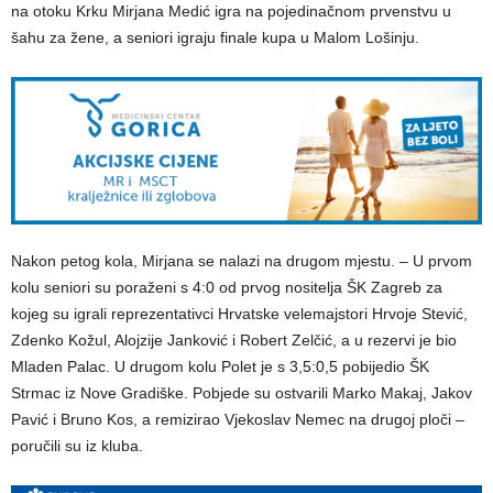
na otoku Krku Mirjana Medić igra na pojedinačnom prvenstvu u
šahu za žene, a seniori igraju finale kupa u Malom Lošinju.
Nakon petog kola, Mirjana se nalazi na drugom mjestu. – U prvom
kolu seniori su poraženi s 4:0 od prvog nositelja ŠK Zagreb za
kojeg su igrali reprezentativci Hrvatske velemajstori Hrvoje Stević,
Zdenko Kožul, Alojzije Janković i Robert Zelčić, a u rezervi je bio
Mladen Palac. U drugom kolu Polet je s 3,5:0,5 pobijedio ŠK
Strmac iz Nove Gradiške. Pobjede su ostvarili Marko Makaj, Jakov
Pavić i Bruno Kos, a remizirao Vjekoslav Nemec na drugoj ploči –
poručili su iz kluba.