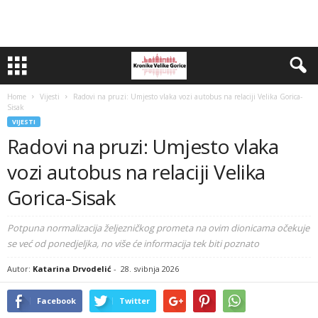
Home
Vijesti
Radovi na pruzi: Umjesto vlaka vozi autobus na relaciji Velika Gorica-
Sisak
VIJESTI
Radovi na pruzi: Umjesto vlaka
vozi autobus na relaciji Velika
Gorica-Sisak
Potpuna normalizacija željezničkog prometa na ovim dionicama očekuje
se već od ponedjeljka, no više će informacija tek biti poznato
Autor:
Katarina Drvodelić
-
28. svibnja 2026
Facebook
Twitter