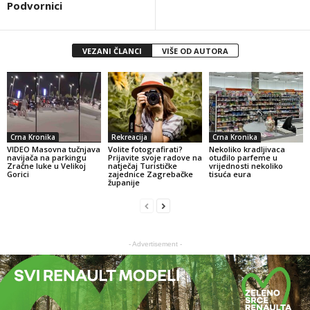
Podvornici
VEZANI ČLANCI
VIŠE OD AUTORA
Crna Kronika
Rekreacija
Crna Kronika
VIDEO Masovna tučnjava
Volite fotografirati?
Nekoliko kradljivaca
navijača na parkingu
Prijavite svoje radove na
otuđilo parfeme u
Zračne luke u Velikoj
natječaj Turističke
vrijednosti nekoliko
Gorici
zajednice Zagrebačke
tisuća eura
županije
- Advertisement -