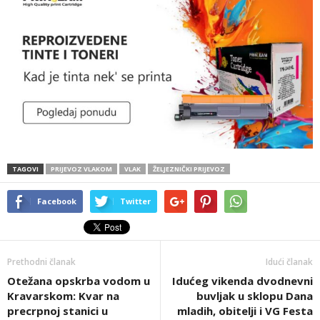
TAGOVI
PRIJEVOZ VLAKOM
VLAK
ŽELJEZNIČKI PRIJEVOZ
Facebook
Twitter
Prethodni članak
Idući članak
Otežana opskrba vodom u
Idućeg vikenda dvodnevni
Kravarskom: Kvar na
buvljak u sklopu Dana
precrpnoj stanici u
mladih, obitelji i VG Festa