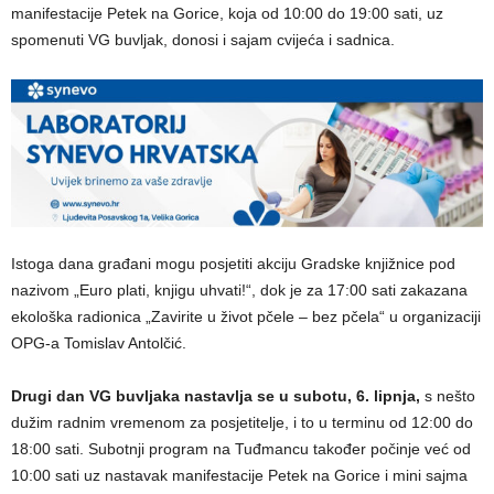
manifestacije Petek na Gorice, koja od 10:00 do 19:00 sati, uz
spomenuti VG buvljak, donosi i sajam cvijeća i sadnica.
Istoga dana građani mogu posjetiti akciju Gradske knjižnice pod
nazivom „Euro plati, knjigu uhvati!“, dok je za 17:00 sati zakazana
ekološka radionica „Zavirite u život pčele – bez pčela“ u organizaciji
OPG-a Tomislav Antolčić.
Drugi dan VG buvljaka nastavlja se u subotu, 6. lipnja,
s nešto
dužim radnim vremenom za posjetitelje, i to u terminu od 12:00 do
18:00 sati. Subotnji program na Tuđmancu također počinje već od
10:00 sati uz nastavak manifestacije Petek na Gorice i mini sajma