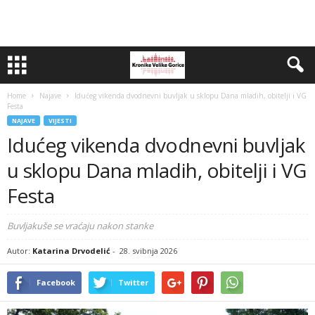
Home
Najave
Idućeg vikenda dvodnevni buvljak u sklopu Dana mladih, obitelji i VG
Festa
NAJAVE
VIJESTI
Idućeg vikenda dvodnevni buvljak
u sklopu Dana mladih, obitelji i VG
Festa
Buvljakuše se vraćaju nakon stanke
Autor:
Katarina Drvodelić
-
28. svibnja 2026
Facebook
Twitter