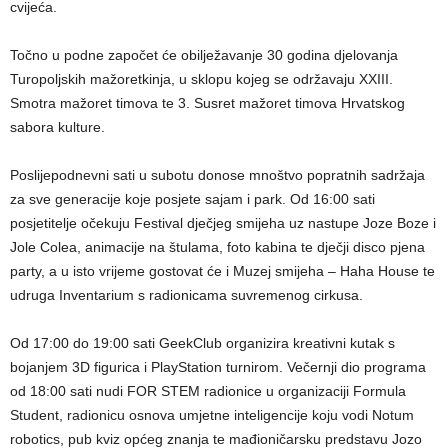
cvijeća.
Točno u podne započet će obilježavanje 30 godina djelovanja
Turopoljskih mažoretkinja, u sklopu kojeg se održavaju XXIII.
Smotra mažoret timova te 3. Susret mažoret timova Hrvatskog
sabora kulture.
Poslijepodnevni sati u subotu donose mnoštvo popratnih sadržaja
za sve generacije koje posjete sajam i park. Od 16:00 sati
posjetitelje očekuju Festival dječjeg smijeha uz nastupe Joze Boze i
Jole Colea, animacije na štulama, foto kabina te dječji disco pjena
party, a u isto vrijeme gostovat će i Muzej smijeha – Haha House te
udruga Inventarium s radionicama suvremenog cirkusa.
Od 17:00 do 19:00 sati GeekClub organizira kreativni kutak s
bojanjem 3D figurica i PlayStation turnirom. Večernji dio programa
od 18:00 sati nudi FOR STEM radionice u organizaciji Formula
Student, radionicu osnova umjetne inteligencije koju vodi Notum
robotics, pub kviz općeg znanja te mađioničarsku predstavu Jozo