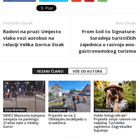
Prethodni članak
Idući članak
Radovi na pruzi: Umjesto
From Soil to Signature:
vlaka vozi autobus na
Suradnja turističkih
relaciji Velika Gorica-Sisak
zajednica u razvoju eno-
gastronomskog turizma
VEZANI ČLANCI
VIŠE OD AUTORA
Crna Kronika
Izdvojeno
Rekreacija
VIDEO Masovna tučnjava
Prijavite se na 2.
Volite fotografirati?
navijača na parkingu
Obiteljsku biciklijadu u
Prijavite svoje radove na
Zračne luke u Velikoj
Gradićima
natječaj Turističke
Gorici
zajednice Zagrebačke
županije