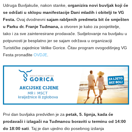
Udruga Buvljakuše, nakon stanke,
organizira novi buvljak koji će
se održati u sklopu manifestacije Dani mladih i obitelji te VG
Festa.
Ovaj dvodnevni
sajam rabljenih predmeta bit će smješten
u Parku dr. Franje Tuđmana,
a otvoren je kako za posjetitelje,
tako i za sve zainteresirane prodavače. Sudjelovanje na buvljaku u
potpunosti je besplatno jer se sajam održava u organizaciji
Turističke zajednice Velike Gorice. Čitav program ovogodišnjeg VG
Festa pronađite
OVDJE
.
Prvi dan buvljaka predviđen je za
petak, 5. lipnja, kada će
prodavači i izlagači na Tuđmancu boraviti u terminu od 14:00
do 18:00 sati
. Taj je dan ujedno dio posebnog izdanja