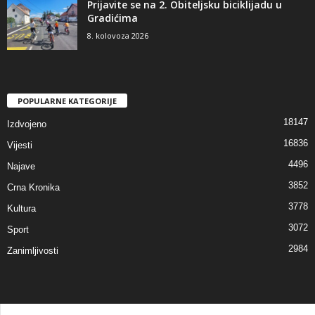
Prijavite se na 2. Obiteljsku biciklijadu u
Gradićima
8. kolovoza 2026
POPULARNE KATEGORIJE
18147
Izdvojeno
16836
Vijesti
4496
Najave
3852
Crna Kronika
3778
Kultura
3072
Sport
2984
Zanimljivosti