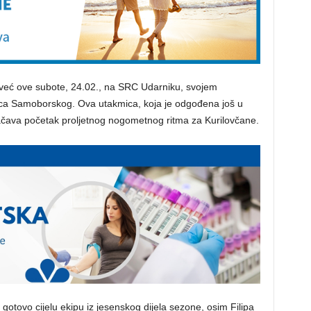
e već ove subote, 24.02., na SRC Udarniku, svojem
ca Samoborskog. Ova utakmica, koja je odgođena još u
ačava početak proljetnog nogometnog ritma za Kurilovčane.
otovo cijelu ekipu iz jesenskog dijela sezone, osim Filipa