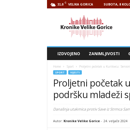
C
VELIKA GORICA
SUBOTA, 8 KOLO
31.8
Kronike
Velike
Gorice
IZDVOJENO
ZANIMLJIVOSTI
Home
Sport
Proljetni početak u Kurilovcu: Seni
SPORT
VIJESTI
Proljetni početak u
podršku mladeži s
Današnja utakmica protiv Save iz Strmca Sam
Autor:
Kronike Velike Gorice
-
24. veljače 2024