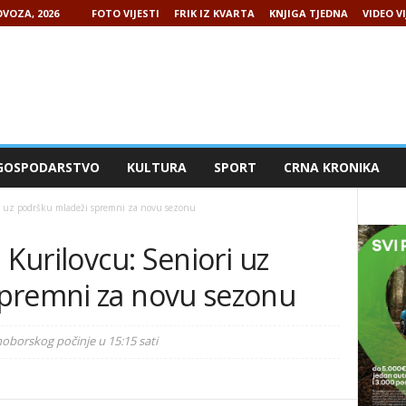
VOZA, 2026
FOTO VIJESTI
FRIK IZ KVARTA
KNJIGA TJEDNA
VIDEO VI
GOSPODARSTVO
KULTURA
SPORT
CRNA KRONIKA
ori uz podršku mladeži spremni za novu sezonu
 Kurilovcu: Seniori uz
premni za novu sezonu
oborskog počinje u 15:15 sati