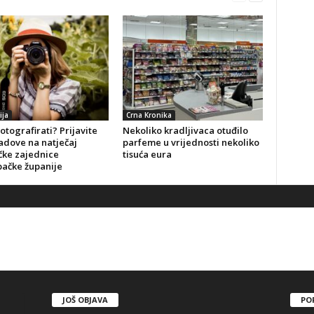
ija
Crna Kronika
fotografirati? Prijavite
Nekoliko kradljivaca otuđilo
adove na natječaj
parfeme u vrijednosti nekoliko
čke zajednice
tisuća eura
ačke županije
JOŠ OBJAVA
PO