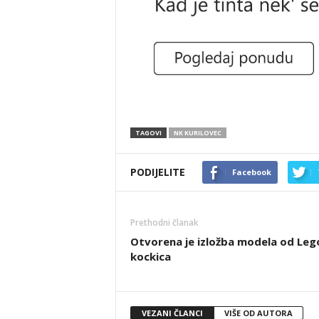
TAGOVI
NK KURILOVEC
PODIJELITE
Facebook
Prethodni članak
Otvorena je izložba modela od Leg
kockica
VEZANI ČLANCI
VIŠE OD AUTORA