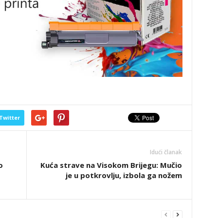
Twitter
Idući članak
o
Kuća strave na Visokom Brijegu: Mučio
je u potkrovlju, izbola ga nožem