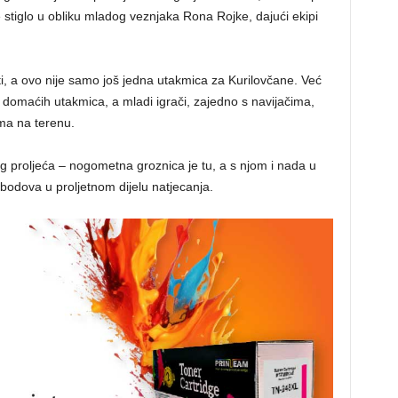
je stiglo u obliku mladog veznjaka Rona Rojke, dajući ekipi
, a ovo nije samo još jedna utakmica za Kurilovčane. Već
 domaćih utakmica, a mladi igrači, zajedno s navijačima,
ima na terenu.
og proljeća – nogometna groznica je tu, a s njom i nada u
bodova u proljetnom dijelu natjecanja.