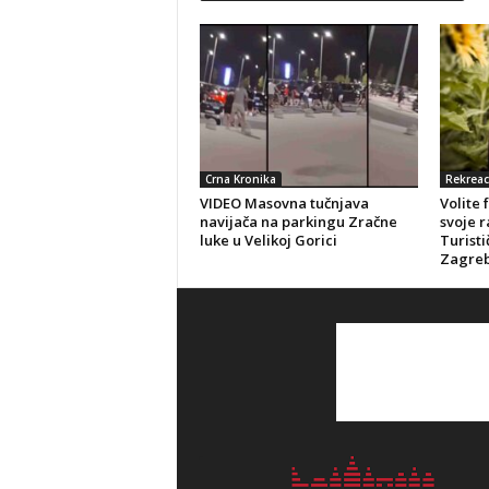
Crna Kronika
Rekreac
VIDEO Masovna tučnjava
Volite 
navijača na parkingu Zračne
svoje r
luke u Velikoj Gorici
Turisti
Zagreb