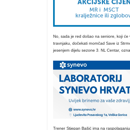
No, sada je red došao na seniore, koji ć
travnjaku, dočekati momčad Save iz Strm
jesenjem dijelu sezone 3. NL Centar, ozn
Trener Stjepan Bašić ima na raspolaganju g