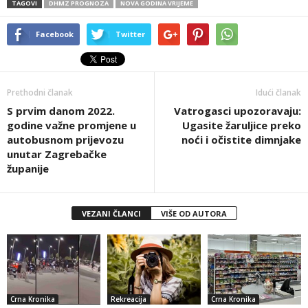
TAGOVI
DHMZ PROGNOZA
NOVA GODINA VRIJEME
Facebook
Twitter
Prethodni članak
Idući članak
S prvim danom 2022.
Vatrogasci upozoravaju:
godine važne promjene u
Ugasite žaruljice preko
autobusnom prijevozu
noći i očistite dimnjake
unutar Zagrebačke
županije
VEZANI ČLANCI
VIŠE OD AUTORA
Crna Kronika
Rekreacija
Crna Kronika