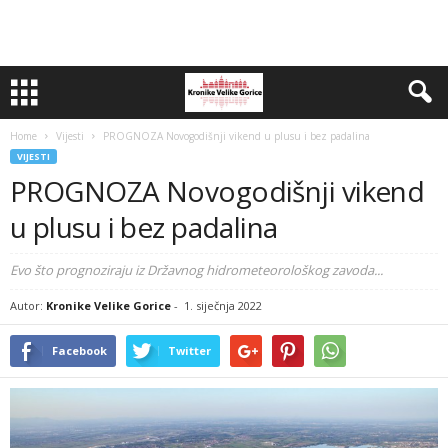
Home
Vijesti
PROGNOZA Novogodišnji vikend u plusu i bez padalina
VIJESTI
PROGNOZA Novogodišnji vikend
u plusu i bez padalina
Evo što prognoziraju iz Državnog hidrometeorološkog zavoda...
Autor:
Kronike Velike Gorice
-
1. siječnja 2022
Facebook
Twitter