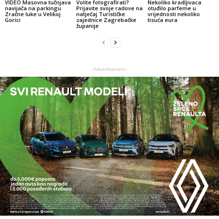
VIDEO Masovna tučnjava
Volite fotografirati?
Nekoliko kradljivaca
navijača na parkingu
Prijavite svoje radove na
otuđilo parfeme u
Zračne luke u Velikoj
natječaj Turističke
vrijednosti nekoliko
Gorici
zajednice Zagrebačke
tisuća eura
županije
- Advertisement -