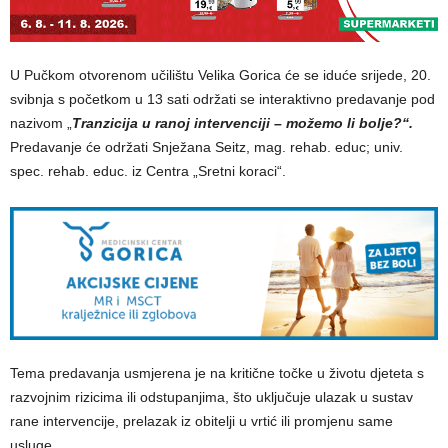
U Pučkom otvorenom učilištu Velika Gorica će se iduće srijede, 20.
svibnja s početkom u 13 sati održati se interaktivno predavanje pod
nazivom „
Tranzicija u ranoj intervenciji – možemo li bolje?“.
Predavanje će održati Snježana Seitz, mag. rehab. educ; univ.
spec. rehab. educ. iz Centra „Sretni koraci“.
Tema predavanja usmjerena je na kritične točke u životu djeteta s
razvojnim rizicima ili odstupanjima, što uključuje ulazak u sustav
rane intervencije, prelazak iz obitelji u vrtić ili promjenu same
usluge.