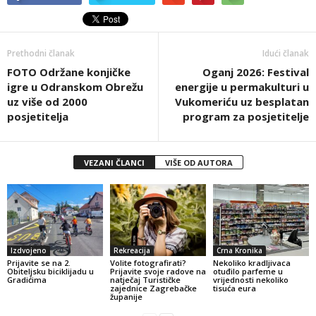
Prethodni članak
Idući članak
FOTO Održane konjičke
Oganj 2026: Festival
igre u Odranskom Obrežu
energije u permakulturi u
uz više od 2000
Vukomeriću uz besplatan
posjetitelja
program za posjetitelje
VEZANI ČLANCI
VIŠE OD AUTORA
Izdvojeno
Rekreacija
Crna Kronika
Prijavite se na 2.
Volite fotografirati?
Nekoliko kradljivaca
Obiteljsku biciklijadu u
Prijavite svoje radove na
otuđilo parfeme u
Gradićima
natječaj Turističke
vrijednosti nekoliko
zajednice Zagrebačke
tisuća eura
županije