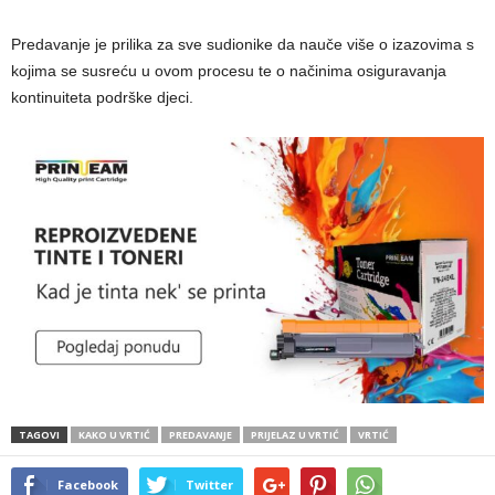
Predavanje je prilika za sve sudionike da nauče više o izazovima s
kojima se susreću u ovom procesu te o načinima osiguravanja
kontinuiteta podrške djeci.
TAGOVI
KAKO U VRTIĆ
PREDAVANJE
PRIJELAZ U VRTIĆ
VRTIĆ
Facebook
Twitter