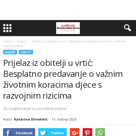
Home
Najave
Prijelaz iz obitelji u vrtić: Besplatno predavanje o važnim životnim
koracima djece...
NAJAVE
VIJESTI
Prijelaz iz obitelji u vrtić:
Besplatno predavanje o važnim
životnim koracima djece s
razvojnim rizicima
Za sudjelovanje su potrebne prijave
Autor:
Katarina Drvodelić
-
13. svibnja 2026
Facebook
Twitter