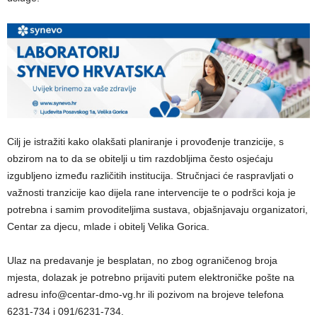
Cilj je istražiti kako olakšati planiranje i provođenje tranzicije, s
obzirom na to da se obitelji u tim razdobljima često osjećaju
izgubljeno između različitih institucija. Stručnjaci će raspravljati o
važnosti tranzicije kao dijela rane intervencije te o podršci koja je
potrebna i samim provoditeljima sustava, objašnjavaju organizatori,
Centar za djecu, mlade i obitelj Velika Gorica.
Ulaz na predavanje je besplatan, no zbog ograničenog broja
mjesta, dolazak je potrebno prijaviti putem elektroničke pošte na
adresu info@centar-dmo-vg.hr ili pozivom na brojeve telefona
6231-734 i 091/6231-734.