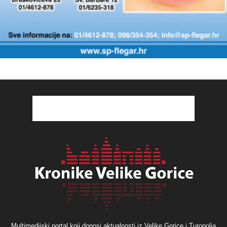
Multimedijski portal koji donosi aktualnosti iz Velike Gorice i Turopolja