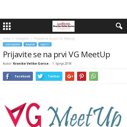
Home
Izdvojeno
Prijavite se na prvi VG MeetUp
IZDVOJENO
NAJAVE
VIJESTI
Prijavite se na prvi VG MeetUp
Autor:
Kronike Velike Gorice
-
1. lipnja 2018
Facebook
Twitter