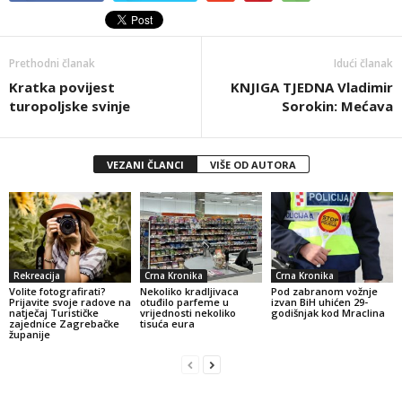
Prethodni članak
Idući članak
Kratka povijest
KNJIGA TJEDNA Vladimir
turopoljske svinje
Sorokin: Mećava
VEZANI ČLANCI
VIŠE OD AUTORA
Rekreacija
Crna Kronika
Crna Kronika
Volite fotografirati?
Nekoliko kradljivaca
Pod zabranom vožnje
Prijavite svoje radove na
otuđilo parfeme u
izvan BiH uhićen 29-
natječaj Turističke
vrijednosti nekoliko
godišnjak kod Mraclina
zajednice Zagrebačke
tisuća eura
županije