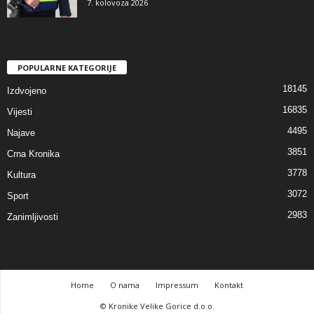
7. kolovoza 2026
POPULARNE KATEGORIJE
18145
Izdvojeno
16835
Vijesti
4495
Najave
3851
Crna Kronika
3778
Kultura
3072
Sport
2983
Zanimljivosti
Home
O nama
Impressum
Kontakt
© Kronike Velike Gorice d.o.o.