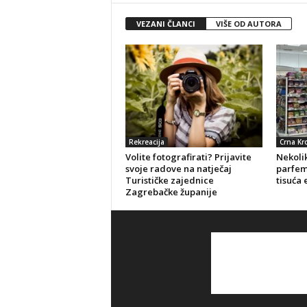
VEZANI ČLANCI
VIŠE OD AUTORA
Rekreacija
Crna Kr
Volite fotografirati? Prijavite
Nekolik
svoje radove na natječaj
parfeme
Turističke zajednice
tisuća 
Zagrebačke županije