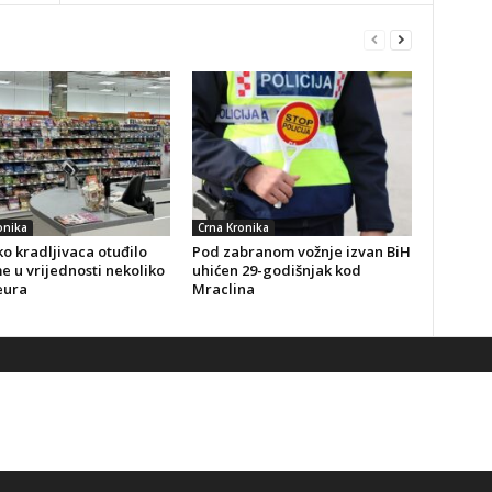
onika
Crna Kronika
o kradljivaca otuđilo
Pod zabranom vožnje izvan BiH
 u vrijednosti nekoliko
uhićen 29-godišnjak kod
eura
Mraclina