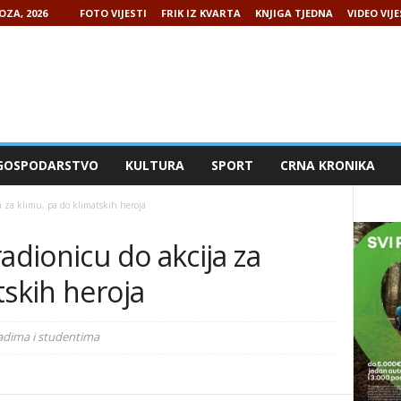
OZA, 2026
FOTO VIJESTI
FRIK IZ KVARTA
KNJIGA TJEDNA
VIDEO VIJE
GOSPODARSTVO
KULTURA
SPORT
CRNA KRONIKA
a za klimu, pa do klimatskih heroja
adionicu do akcija za
tskih heroja
adima i studentima