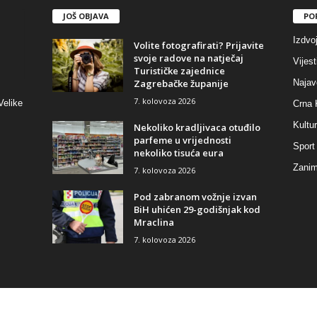
JOŠ OBJAVA
PO
Izdvo
Volite fotografirati? Prijavite
svoje radove na natječaj
Vijest
Turističke zajednice
Zagrebačke županije
Najav
7. kolovoza 2026
Velike
Crna 
Kultu
Nekoliko kradljivaca otuđilo
parfeme u vrijednosti
Sport
nekoliko tisuća eura
Zaniml
7. kolovoza 2026
Pod zabranom vožnje izvan
BiH uhićen 29-godišnjak kod
Mraclina
7. kolovoza 2026