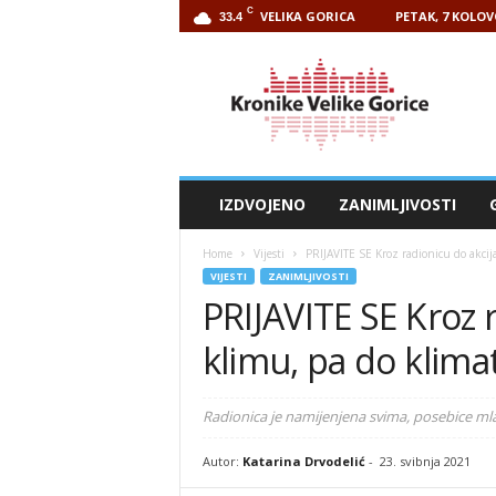
C
VELIKA GORICA
PETAK, 7 KOLOV
33.4
Kronike
Velike
Gorice
IZDVOJENO
ZANIMLJIVOSTI
Home
Vijesti
PRIJAVITE SE Kroz radionicu do akcij
VIJESTI
ZANIMLJIVOSTI
PRIJAVITE SE Kroz r
klimu, pa do klima
Radionica je namijenjena svima, posebice ml
Autor:
Katarina Drvodelić
-
23. svibnja 2021