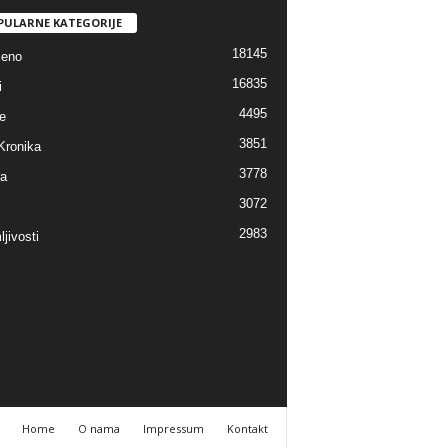
PULARNE KATEGORIJE
18145
jeno
16835
i
4495
e
3851
Kronika
3778
ra
3072
2983
jivosti
Home
O nama
Impressum
Kontakt