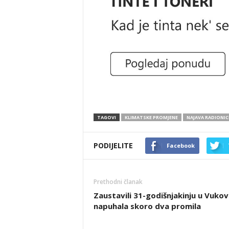
TAGOVI
KLIMATSKE PROMJENE
NAJAVA RADIONIC
PODIJELITE
Facebook
Prethodni članak
Zaustavili 31-godišnjakinju u Vukovi
napuhala skoro dva promila