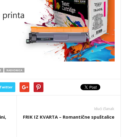
E
RADIONICA
Twitter
Idući članak
ni,
FRIK IZ KVARTA – Romantične spuštalice