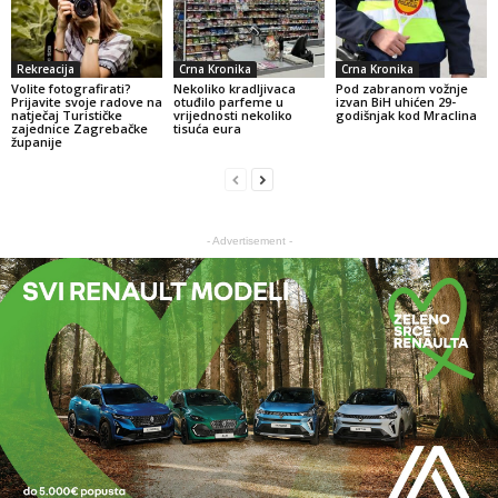
Rekreacija
Crna Kronika
Crna Kronika
Volite fotografirati?
Nekoliko kradljivaca
Pod zabranom vožnje
Prijavite svoje radove na
otuđilo parfeme u
izvan BiH uhićen 29-
natječaj Turističke
vrijednosti nekoliko
godišnjak kod Mraclina
zajednice Zagrebačke
tisuća eura
županije
- Advertisement -