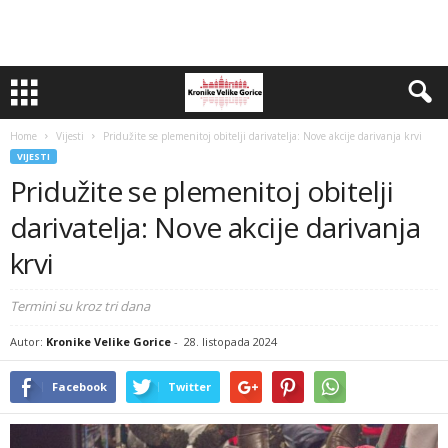
Home
Vijesti
Pridužite se plemenitoj obitelji darivatelja: Nove akcije darivanja krvi
VIJESTI
Pridužite se plemenitoj obitelji
darivatelja: Nove akcije darivanja
krvi
Termini su kroz tri dana
Autor:
Kronike Velike Gorice
-
28. listopada 2024
Facebook
Twitter