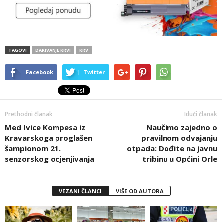
TAGOVI
DARIVANJE KRVI
KRV
Facebook
Twitter
Prethodni članak
Idući članak
Med Ivice Kompesa iz
Naučimo zajedno o
Kravarskoga proglašen
pravilnom odvajanju
šampionom 21.
otpada: Dođite na javnu
senzorskog ocjenjivanja
tribinu u Općini Orle
VEZANI ČLANCI
VIŠE OD AUTORA