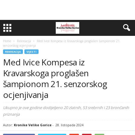
Home
Rekreacija
Med Ivice Kompesa iz Kravarskoga proglašen šampionom 21.
senzorskog ocjenjivanja
REKREACIJA
VIJESTI
Med Ivice Kompesa iz
Kravarskoga proglašen
šampionom 21. senzorskog
ocjenjivanja
Ukupno je ove godine dodijeljeno 20 zlatnih, 53 srebrnih i 23 brončanih
priznanja
Autor:
Kronike Velike Gorice
-
28. listopada 2024