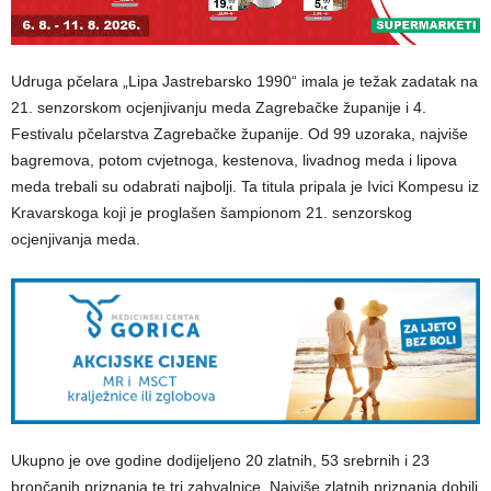
Udruga pčelara „Lipa Jastrebarsko 1990“ imala je težak zadatak na
21. senzorskom ocjenjivanju meda Zagrebačke županije i 4.
Festivalu pčelarstva Zagrebačke županije. Od 99 uzoraka, najviše
bagremova, potom cvjetnoga, kestenova, livadnog meda i lipova
meda trebali su odabrati najbolji. Ta titula pripala je Ivici Kompesu iz
Kravarskoga koji je proglašen šampionom 21. senzorskog
ocjenjivanja meda.
Ukupno je ove godine dodijeljeno 20 zlatnih, 53 srebrnih i 23
brončanih priznanja te tri zahvalnice. Najviše zlatnih priznanja dobili