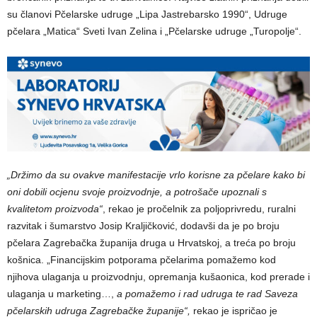
su članovi Pčelarske udruge „Lipa Jastrebarsko 1990“, Udruge
pčelara „Matica“ Sveti Ivan Zelina i „Pčelarske udruge „Turopolje“.
„Držimo da su ovakve manifestacije vrlo korisne za pčelare kako bi
oni dobili ocjenu svoje proizvodnje, a potrošače upoznali s
kvalitetom proizvoda“
, rekao je pročelnik za poljoprivredu, ruralni
razvitak i šumarstvo Josip Kraljičković, dodavši da je po broju
pčelara Zagrebačka županija druga u Hrvatskoj, a treća po broju
košnica. „Financijskim potporama pčelarima pomažemo kod
njihova ulaganja u proizvodnju, opremanja kušaonica, kod prerade i
ulaganja u marketing…,
a pomažemo i rad udruga te rad Saveza
pčelarskih udruga Zagrebačke županije“,
rekao je ispričao je