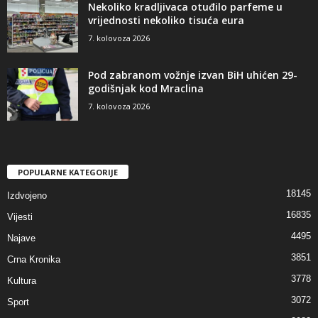
Nekoliko kradljivaca otuđilo parfeme u
vrijednosti nekoliko tisuća eura
7. kolovoza 2026
Pod zabranom vožnje izvan BiH uhićen 29-
godišnjak kod Mraclina
7. kolovoza 2026
POPULARNE KATEGORIJE
18145
Izdvojeno
16835
Vijesti
4495
Najave
3851
Crna Kronika
3778
Kultura
3072
Sport