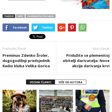
TAGOVI
MED
ZAGREBAČKA ŽUPANIJA
Facebook
Twitter
Prethodni članak
Idući članak
Preminuo Zdenko Šroler,
Pridužite se plemenitoj
dugogodišnji predsjednik
obitelji darivatelja: Nove
Radio kluba Velika Gorica
akcije darivanja krvi
VEZANI ČLANCI
VIŠE OD AUTORA