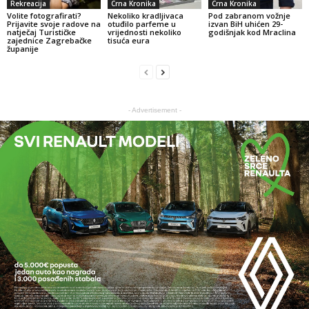
Rekreacija
Crna Kronika
Crna Kronika
Volite fotografirati?
Nekoliko kradljivaca
Pod zabranom vožnje
Prijavite svoje radove na
otuđilo parfeme u
izvan BiH uhićen 29-
natječaj Turističke
vrijednosti nekoliko
godišnjak kod Mraclina
zajednice Zagrebačke
tisuća eura
županije
- Advertisement -