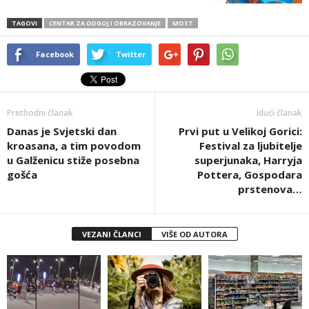
TAGOVI
CENTAR ZA ODGOJ I OBRAZOVANJE
MOST
Facebook
Twitter
Prethodni članak
Idući članak
Danas je Svjetski dan
Prvi put u Velikoj Gorici:
kroasana, a tim povodom
Festival za ljubitelje
u Galženicu stiže posebna
superjunaka, Harryja
gošća
Pottera, Gospodara
prstenova…
VEZANI ČLANCI
VIŠE OD AUTORA