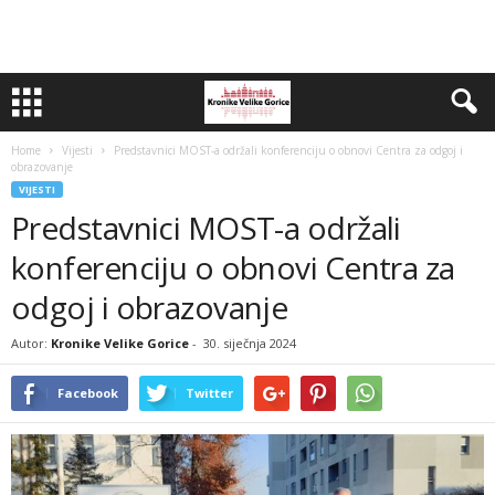
Home
Vijesti
Predstavnici MOST-a održali konferenciju o obnovi Centra za odgoj i
obrazovanje
VIJESTI
Predstavnici MOST-a održali
konferenciju o obnovi Centra za
odgoj i obrazovanje
Autor:
Kronike Velike Gorice
-
30. siječnja 2024
Facebook
Twitter