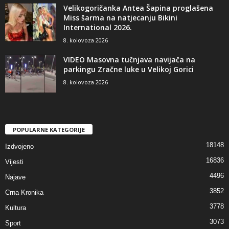
Velikogoričanka Antea Šapina proglašena
Miss šarma na natjecanju Bikini
International 2026.
8. kolovoza 2026
VIDEO Masovna tučnjava navijača na
parkingu Zračne luke u Velikoj Gorici
8. kolovoza 2026
POPULARNE KATEGORIJE
18148
Izdvojeno
16836
Vijesti
4496
Najave
3852
Crna Kronika
3778
Kultura
3073
Sport