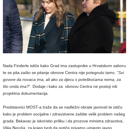
Nada Finderle ističe kako Grad ima zastupnike u Hrvatskom saboru
te se pita zašto se pitanje obnove Centra nije potegnulo tamo.
“Svi
govore da novaca ima, ali ako za djecu s poteškoćama nema, za
što onda ima?
“. Dodaje i kako za obnovu Centra ne postoji niti
projektna dokumentacija.
Predstavnici MOST-a traže da se nadležni obrate javnosti te ističu
kako je problem socijalne i zdravstvene zaštite velik problem našeg
grada. Bekavac je iskoristio priliku i da prozove ministra zdravstva,
Vilija Beroša, za kojeg tvrdi da potiče privatno umjesto javno