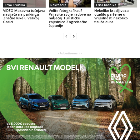
Crna Kronika
Rekreacija
Crna Kronika
VIDEO Masovna tučnjava
Volite fotografirati?
Nekoliko kradljivaca
navijača na parkingu
Prijavite svoje radove na
otuđilo parfeme u
Zračne luke u Velikoj
natječaj Turističke
vrijednosti nekoliko
Gorici
zajednice Zagrebačke
tisuća eura
županije
- Advertisement -