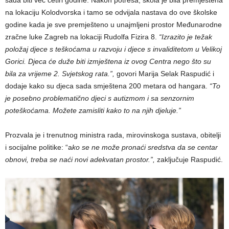
sada biti već četiri godine. Nakon potresa, škola je bila premještena
na lokaciju Kolodvorska i tamo se odvijala nastava do ove školske
godine kada je sve premješteno u unajmljeni prostor Međunarodne
zračne luke Zagreb na lokaciji Rudolfa Fizira 8.
“Izrazito je težak
položaj djece s teškoćama u razvoju i djece s invaliditetom u Velikoj
Gorici. Djeca će duže biti izmještena iz ovog Centra nego što su
bila za vrijeme 2. Svjetskog rata.”,
govori Marija Selak Raspudić i
dodaje kako su djeca sada smještena 200 metara od hangara.
“To
je posebno problematično djeci s autizmom i sa senzornim
poteškoćama. Možete zamisliti kako to na njih djeluje.”
Prozvala je i trenutnog ministra rada, mirovinskoga sustava, obitelji
i socijalne politike: “a
ko se ne može pronaći sredstva da se centar
obnovi, treba se naći novi adekvatan prostor.”,
zaključuje Raspudić.