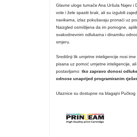
Glavne uloge tumače Ana Uršula Najev i Do
vole i žele spasiti brak, ali su izgubili zaje
navikama, izlaz pokušavaju pronaći uz pom
Naizgled osmišljena da im pomogne, aplik
svakodnevnim odlukama i dinamiku odnos
smjeru.
Središnji lik umjetne inteligencije nosi im
pisana uz pomoć umjetne inteligencije, al
postavljamo:
tko zapravo donosi odluke 
odnose unaprijed programiranim rješe
Ulaznice su dostupne na blagajni Pučkog o