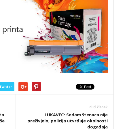
Twitter
Idući članak
ta
LUKAVEC: Sedam štenaca nije
iše
preživjelo, policija utvrđuje okolnosti
događaja