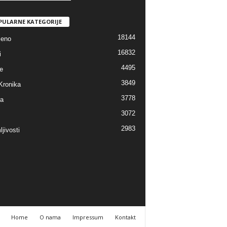
PULARNE KATEGORIJE
18144
jeno
16832
i
4495
e
3849
Kronika
3778
ra
3072
2983
jivosti
Home
O nama
Impressum
Kontakt