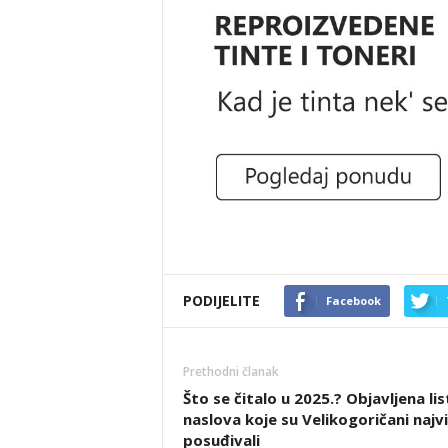
PODIJELITE
Facebook
Prethodni članak
Što se čitalo u 2025.? Objavljena lis
naslova koje su Velikogoričani najv
posuđivali