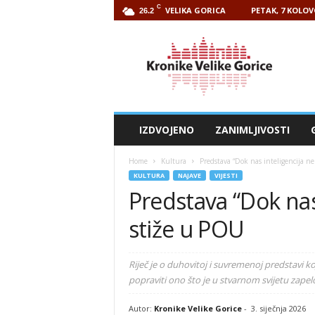
C
VELIKA GORICA
PETAK, 7 KOLOV
26.2
Kronike
Velike
Gorice
IZDVOJENO
ZANIMLJIVOSTI
Home
Kultura
Predstava “Dok nas inteligencija ne
KULTURA
NAJAVE
VIJESTI
Predstava “Dok nas 
stiže u POU
Riječ je o duhovitoj i suvremenoj predstavi koj
popraviti ono što je u stvarnom svijetu zapel
Autor:
Kronike Velike Gorice
-
3. siječnja 2026