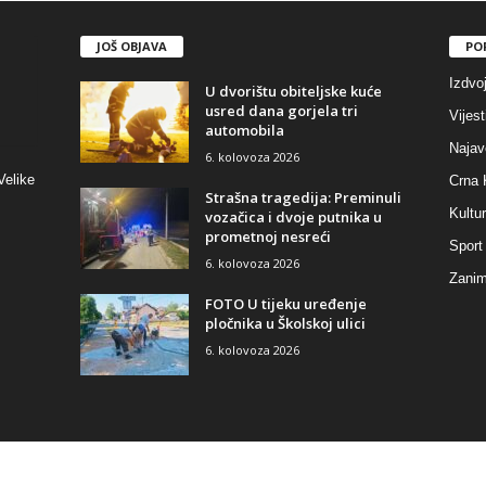
JOŠ OBJAVA
PO
Izdvo
U dvorištu obiteljske kuće
usred dana gorjela tri
Vijest
automobila
Najav
6. kolovoza 2026
Velike
Crna 
Strašna tragedija: Preminuli
Kultu
vozačica i dvoje putnika u
prometnoj nesreći
Sport
6. kolovoza 2026
Zaniml
FOTO U tijeku uređenje
pločnika u Školskoj ulici
6. kolovoza 2026