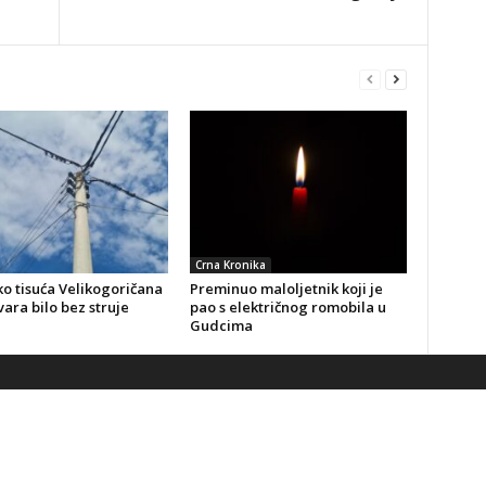
Crna Kronika
o tisuća Velikogoričana
Preminuo maloljetnik koji je
ara bilo bez struje
pao s električnog romobila u
Gudcima