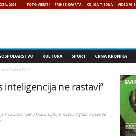
OZA, 2026
FOTO VIJESTI
FRIK IZ KVARTA
KNJIGA TJEDNA
VIDEO VIJE
GOSPODARSTVO
KULTURA
SPORT
CRNA KRONIKA
 rastavi” stiže u POU
inteligencija ne rastavi”
a kroz bračni par u krizi propituje može li digitalno rješenje
o