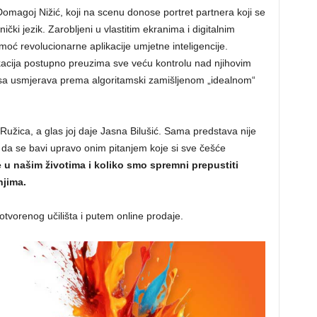
magoj Nižić, koji na scenu donose portret partnera koji se
dnički jezik. Zarobljeni u vlastitim ekranima i digitalnim
oć revolucionarne aplikacije umjetne inteligencije.
acija postupno preuzima sve veću kontrolu nad njihovim
a usmjerava prema algoritamski zamišljenom „idealnom“
e Ružica, a glas joj daje Jasna Bilušić. Sama predstava nije
i da se bavi upravo onim pitanjem koje si sve češće
u našim životima i koliko smo spremni prepustiti
njima.
tvorenog učilišta i putem online prodaje.