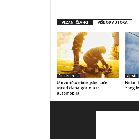
VEZANI ČLANCI
VIŠE OD AUTORA
Crna Kronika
Vijesti
U dvorištu obiteljske kuće
Nekolik
usred dana gorjela tri
zbog kv
automobila