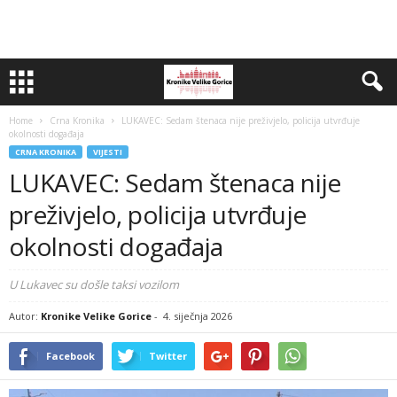
Home
Crna Kronika
LUKAVEC: Sedam štenaca nije preživjelo, policija utvrđuje
okolnosti događaja
CRNA KRONIKA
VIJESTI
LUKAVEC: Sedam štenaca nije
preživjelo, policija utvrđuje
okolnosti događaja
U Lukavec su došle taksi vozilom
Autor:
Kronike Velike Gorice
-
4. siječnja 2026
Facebook
Twitter