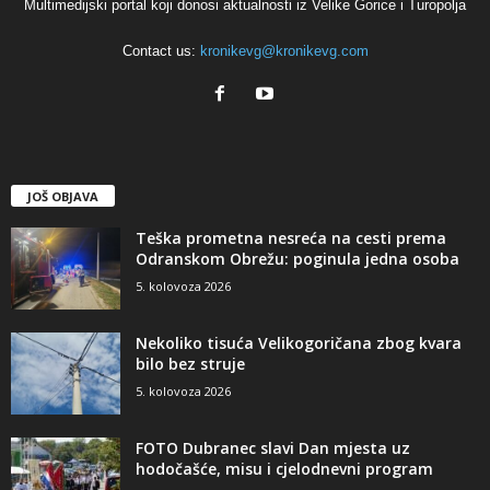
Multimedijski portal koji donosi aktualnosti iz Velike Gorice i Turopolja
Contact us:
kronikevg@kronikevg.com
JOŠ OBJAVA
Teška prometna nesreća na cesti prema
Odranskom Obrežu: poginula jedna osoba
5. kolovoza 2026
Nekoliko tisuća Velikogoričana zbog kvara
bilo bez struje
5. kolovoza 2026
FOTO Dubranec slavi Dan mjesta uz
hodočašće, misu i cjelodnevni program