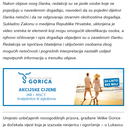
Nakon objave ovog članka, redakciji su se javile osobe koje se
pojavljuju u navedenom događaju, navodeći da su pojedini dijelovi
članka netočni i da ne odgovaraju stvarnim okolnostima događaja.
Sukladno Zakonu o medijima Republike Hrvatske, uklonjena je
video snimka te elementi koji mogu omogućiti identifikaciju osoba, a
njihovo očitovanje i opis događaja objavljeni su u zasebnom članku.
Redakcija se ispričava čitateljima i uključenim osobama zbog
mogućih netočnosti i pogrešnih interpretacija nastalih uslijed
nepotpunih informacija u trenutku objave.
Umjesto uobičajenih novogodišnjih prizora, građane Velike Gorice
je dočekala vijest koja je izazvala nevjericu i ogorčenje – u Lukavcu