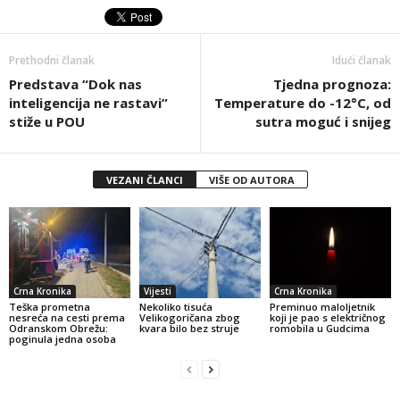
Prethodni članak
Idući članak
Predstava “Dok nas
Tjedna prognoza:
inteligencija ne rastavi”
Temperature do -12°C, od
stiže u POU
sutra moguć i snijeg
VEZANI ČLANCI
VIŠE OD AUTORA
Crna Kronika
Vijesti
Crna Kronika
Teška prometna
Nekoliko tisuća
Preminuo maloljetnik
nesreća na cesti prema
Velikogoričana zbog
koji je pao s električnog
Odranskom Obrežu:
kvara bilo bez struje
romobila u Gudcima
poginula jedna osoba