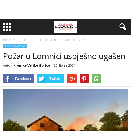
Home
Crna Kronika
Požar u Lomnici uspješno ugašen
CRNA KRONIKA
Požar u Lomnici uspješno ugašen
Autor:
Kronike Velike Gorice
-
25. lipnja 2021
Facebook
Twitter