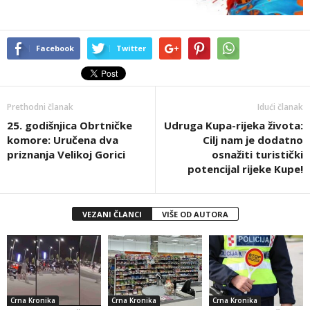
Facebook
Twitter
Prethodni članak
Idući članak
25. godišnjica Obrtničke
Udruga Kupa-rijeka života:
komore: Uručena dva
Cilj nam je dodatno
priznanja Velikoj Gorici
osnažiti turistički
potencijal rijeke Kupe!
VEZANI ČLANCI
VIŠE OD AUTORA
Crna Kronika
Crna Kronika
Crna Kronika