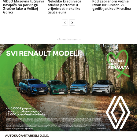
VIDEO Masovna tučnjava
Nekoliko kradljivaca
Pod zabranom vožnje
navijača na parkingu
otuđilo parfeme u
izvan BiH uhićen 29-
Zračne luke u Velikoj
vrijednosti nekoliko
godišnjak kod Mraclina
Gorici
tisuća eura
- Advertisement -