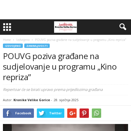
Home
Izdvojeno
POUVG poziva građane na sudjelovanje u programu „Kino repriza”
IZDVOJENO
ZANIMLJIVOSTI
POUVG poziva građane na
sudjelovanje u programu „Kino
repriza”
Repertoar će se birati upravo prema prijedlozima građana
Autor:
Kronike Velike Gorice
-
28. siječnja 2025
Facebook
Twitter