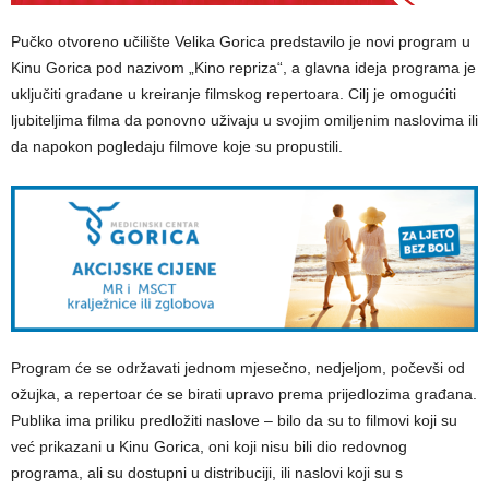
Pučko otvoreno učilište Velika Gorica predstavilo je novi program u
Kinu Gorica pod nazivom „Kino repriza“, a glavna ideja programa je
uključiti građane u kreiranje filmskog repertoara. Cilj je omogućiti
ljubiteljima filma da ponovno uživaju u svojim omiljenim naslovima ili
da napokon pogledaju filmove koje su propustili.
Program će se održavati jednom mjesečno, nedjeljom, počevši od
ožujka, a repertoar će se birati upravo prema prijedlozima građana.
Publika ima priliku predložiti naslove – bilo da su to filmovi koji su
već prikazani u Kinu Gorica, oni koji nisu bili dio redovnog
programa, ali su dostupni u distribuciji, ili naslovi koji su s