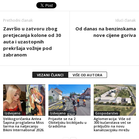
Prethodni članak
Idući članak
Završio u zatvoru zbog
Od danas na benzinskama
pretjecanja kolone od 30
nove cijene goriva
auta i uzastopnih
prekršaja vožnje pod
zabranom
VEZANI ČLANCI
VIŠE OD AUTORA
Izdvojeno
Izdvojeno
Gospodarstvo
Velikogoričanka Antea
Prijavite se na 2.
Aglomeracija: Više od
Šapina proglašena Miss
Obiteljsku biciklijadu u
300 kućanstava već se
šarma na natjecanju
Gradićima
priključilo na novu
Bikini International 2026.
kanalizacijsku mrežu