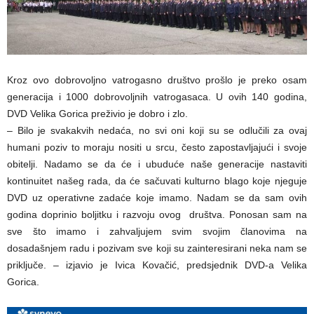
Kroz ovo dobrovoljno vatrogasno društvo prošlo je preko osam
generacija i 1000 dobrovoljnih vatrogasaca. U ovih 140 godina,
DVD Velika Gorica preživio je dobro i zlo.
– Bilo je svakakvih nedaća, no svi oni koji su se odlučili za ovaj
humani poziv to moraju nositi u srcu, često zapostavljajući i svoje
obitelji. Nadamo se da će i ubuduće naše generacije nastaviti
kontinuitet našeg rada, da će sačuvati kulturno blago koje njeguje
DVD uz operativne zadaće koje imamo. Nadam se da sam ovih
godina doprinio boljitku i razvoju ovog društva. Ponosan sam na
sve što imamo i zahvaljujem svim svojim članovima na
dosadašnjem radu i pozivam sve koji su zainteresirani neka nam se
priključe. – izjavio je Ivica Kovačić, predsjednik DVD-a Velika
Gorica.