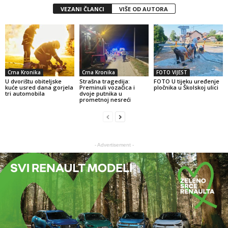
VEZANI ČLANCI
VIŠE OD AUTORA
Crna Kronika
Crna Kronika
FOTO VIJEST
U dvorištu obiteljske
Strašna tragedija:
FOTO U tijeku uređenje
kuće usred dana gorjela
Preminuli vozačica i
pločnika u Školskoj ulici
tri automobila
dvoje putnika u
prometnoj nesreći
- Advertisement -