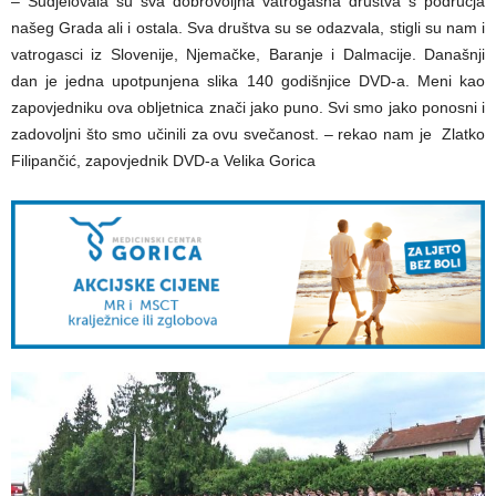
– Sudjelovala su sva dobrovoljna vatrogasna društva s područja
našeg Grada ali i ostala. Sva društva su se odazvala, stigli su nam i
vatrogasci iz Slovenije, Njemačke, Baranje i Dalmacije. Današnji
dan je jedna upotpunjena slika 140 godišnjice DVD-a. Meni kao
zapovjedniku ova obljetnica znači jako puno. Svi smo jako ponosni i
zadovoljni što smo učinili za ovu svečanost. – rekao nam je Zlatko
Filipančić, zapovjednik DVD-a Velika Gorica