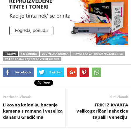
TAGOVI
140 GODINA
DVD VELIKA GORICA
HRVATSKA VATROGASNA ZAJEDNICA
VATROGASNA ZAJEDNICA VELIKE GORICE
Facebook
Twitter
Prethodni članak
Idući članak
Likovna kolonija, bacanje
FRIK IZ KVARTA
kamena s ramena i veselica
Velikogoričani nehotice
danas u Gradićima
zapalili Veneciju