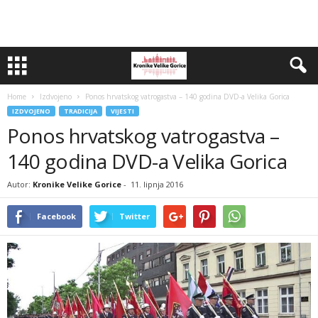
Home
Izdvojeno
Ponos hrvatskog vatrogastva – 140 godina DVD-a Velika Gorica
IZDVOJENO
TRADICIJA
VIJESTI
Ponos hrvatskog vatrogastva –
140 godina DVD-a Velika Gorica
Autor:
Kronike Velike Gorice
-
11. lipnja 2016
Facebook
Twitter