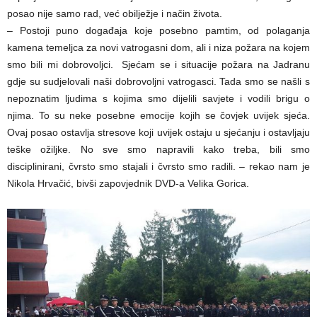
posao nije samo rad, već obilježje i način života.
– Postoji puno događaja koje posebno pamtim, od polaganja
kamena temeljca za novi vatrogasni dom, ali i niza požara na kojem
smo bili mi dobrovoljci. Sjećam se i situacije požara na Jadranu
gdje su sudjelovali naši dobrovoljni vatrogasci. Tada smo se našli s
nepoznatim ljudima s kojima smo dijelili savjete i vodili brigu o
njima. To su neke posebne emocije kojih se čovjek uvijek sjeća.
Ovaj posao ostavlja stresove koji uvijek ostaju u sjećanju i ostavljaju
teške ožiljke. No sve smo napravili kako treba, bili smo
disciplinirani, čvrsto smo stajali i čvrsto smo radili. – rekao nam je
Nikola Hrvačić, bivši zapovjednik DVD-a Velika Gorica.