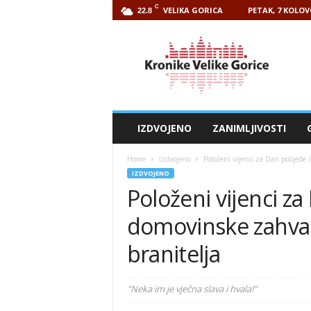
C
VELIKA GORICA
PETAK, 7 KOLOV
22.8
Kronike
Velike
Gorice
IZDVOJENO
ZANIMLJIVOSTI
Home
Izdvojeno
Položeni vijenci za Dan pobjede 
IZDVOJENO
Položeni vijenci za
domovinske zahval
branitelja
"Neka im je vječna slava i hvala!"