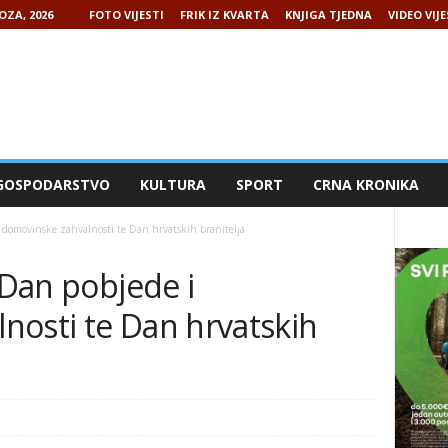
OZA, 2026
FOTO VIJESTI
FRIK IZ KVARTA
KNJIGA TJEDNA
VIDEO VIJE
GOSPODARSTVO
KULTURA
SPORT
CRNA KRONIKA
i domovinske zahvalnosti te Dan hrvatskih branitelja
 Dan pobjede i
nosti te Dan hrvatskih