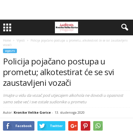
Home
Vijesti
Policija pojačano postupa u prometu; alkotestirat će se svi zaustavljeni
vozači
VIJESTI
Policija pojačano postupa u
prometu; alkotestirat će se svi
zaustavljeni vozači
Imajte u vidu da vozač pod utjecajem alkohola ne dovodi u opasnost
samo sebe već i sve ostale sudionike u prometu
Autor:
Kronike Velike Gorice
-
13. studenoga 2020
Facebook
Twitter