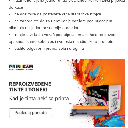
razmislite, cijena jedne runde pića iznosi koliko i taksi prijevoz
do kuće
ne dozvolite da postanete crna statistička brojka
ne zaboravite da za upravljanje vozilom pod utjecajem
alkohola niti jedan razlog nije opravdan
imajte u vidu da vozač pod utjecajem alkohola ne dovodi u
opasnost samo sebe već i sve ostale sudionike u prometu
budite odgovorni prema sebi i drugima