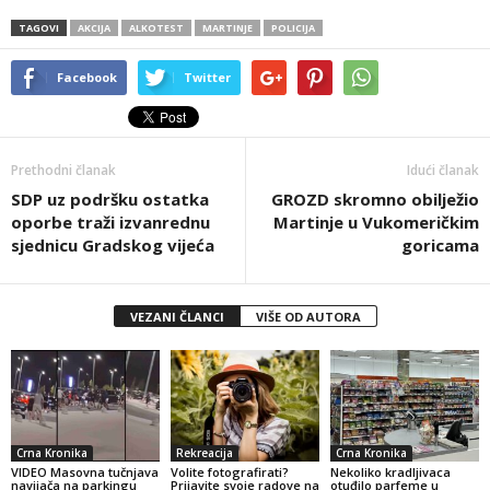
TAGOVI
AKCIJA
ALKOTEST
MARTINJE
POLICIJA
Facebook
Twitter
Prethodni članak
Idući članak
SDP uz podršku ostatka
GROZD skromno obilježio
oporbe traži izvanrednu
Martinje u Vukomeričkim
sjednicu Gradskog vijeća
goricama
VEZANI ČLANCI
VIŠE OD AUTORA
Crna Kronika
Rekreacija
Crna Kronika
VIDEO Masovna tučnjava
Volite fotografirati?
Nekoliko kradljivaca
navijača na parkingu
Prijavite svoje radove na
otuđilo parfeme u